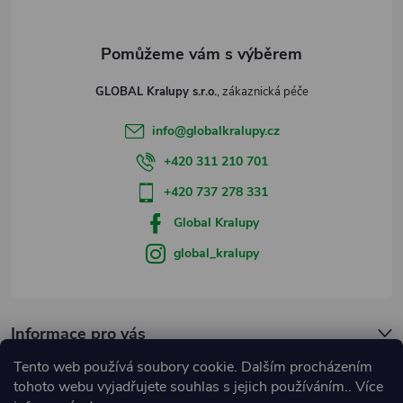
GLOBAL Kralupy s.r.o.
info
@
globalkralupy.cz
+420 311 210 701
+420 737 278 331
Global Kralupy
global_kralupy
Informace pro vás
Tento web používá soubory cookie. Dalším procházením
Přijímáme online platby
tohoto webu vyjadřujete souhlas s jejich používáním.. Více