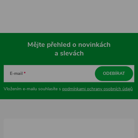
Mějte přehled o novinkách
a slevách
Z
á
E-mail
ODEBÍRAT
p
Vložením e-mailu souhlasíte s
podmínkami ochrany osobních údajů
a
t
í