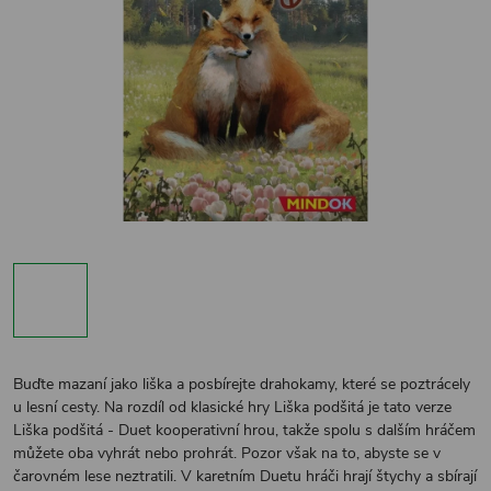
Buďte mazaní jako liška a posbírejte drahokamy, které se poztrácely
u lesní cesty. Na rozdíl od klasické hry Liška podšitá je tato verze
Liška podšitá - Duet kooperativní hrou, takže spolu s dalším hráčem
můžete oba vyhrát nebo prohrát. Pozor však na to, abyste se v
čarovném lese neztratili. V karetním Duetu hráči hrají štychy a sbírají