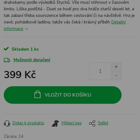
drahokamy podle výsledků štychů. Vše musí stihnout v časovém
limitu. Liška podšitá - Duet se hodí pro dva hráče starší deseti let, a
tak zabaví třeba sourozence během cestování či na návštěvě. Hra je
navíc pohádkově laděna, takže vás čeká i krásný příběh
Detailní
informace
Skladem
1 ks
Možnosti doručení
399 Kč
Měrná
cena:
VLOŽIT DO KOŠÍKU
Dotaz k produktu
Hlídací pes
Sdílet
Záruka
:
24