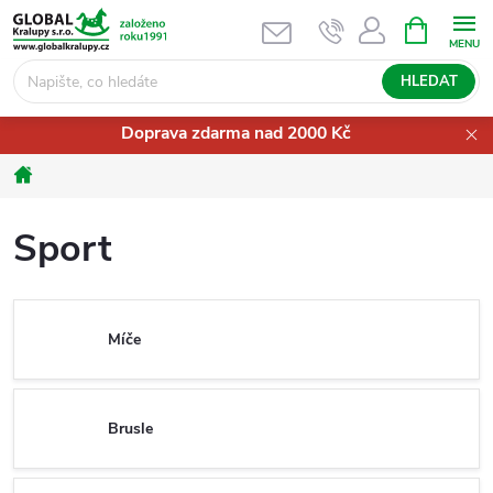
Přejít
NÁKUPNÍ
KOŠÍK
na
obsah
HLEDAT
Doprava zdarma nad 2000 Kč
Domů
Sport
Míče
Brusle