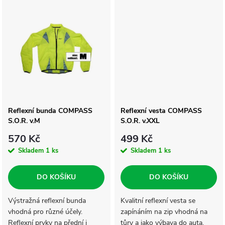
k
zadní strana bundy z
k
prodyšného síťového
t
materiálu.
t
ů
ů
Reflexní bunda COMPASS
Reflexní vesta COMPASS
S.O.R. v.M
S.O.R. v.XXL
570 Kč
499 Kč
Skladem
1 ks
Skladem
1 ks
DO KOŠÍKU
DO KOŠÍKU
Výstražná reflexní bunda
Kvalitní reflexní vesta se
vhodná pro různé účely.
zapínáním na zip vhodná na
Reflexní prvky na přední i
tůry a jako výbava do auta.