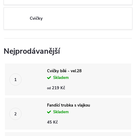
Cvičky
Nejprodávanější
Cvičky bílé - vel.28
Skladem
219 Kč
od
Fandící trubka s vlajkou
Skladem
45 Kč