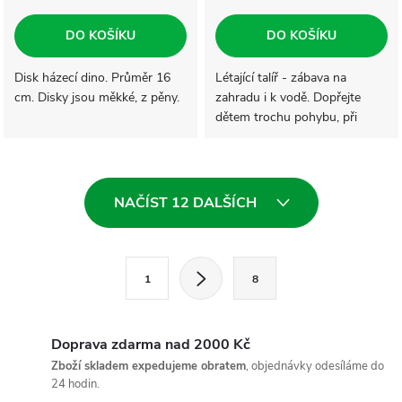
DO KOŠÍKU
DO KOŠÍKU
Disk házecí dino. Průměr 16
Létající talíř - zábava na
cm. Disky jsou měkké, z pěny.
zahradu i k vodě. Dopřejte
dětem trochu pohybu, při
kterém si užijí spoustu
legrace.
O
NAČÍST 12 DALŠÍCH
v
l
S
1
8
t
á
r
d
á
Doprava zdarma nad 2000 Kč
a
n
Zboží skladem expedujeme obratem
, objednávky odesíláme do
24 hodin.
k