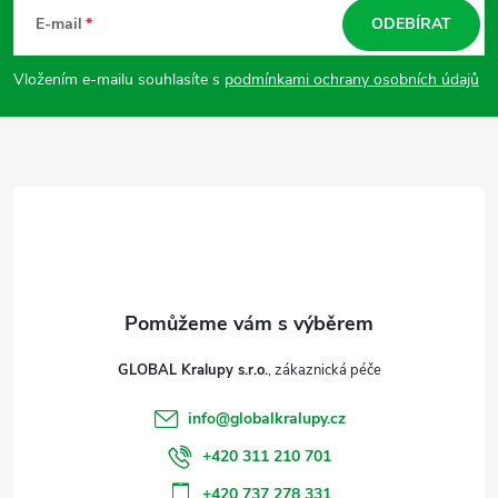
s
á
E-mail
ODEBÍRAT
u
p
Vložením e-mailu souhlasíte s
podmínkami ochrany osobních údajů
a
t
í
GLOBAL Kralupy s.r.o.
info
@
globalkralupy.cz
+420 311 210 701
+420 737 278 331