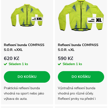
z
ý
Nejprodávanější
e
p
Abecedně
n
i
í
s
Reflexní bunda COMPASS
Reflexní bunda COMPASS
p
S.O.R. v.XXL
S.O.R. v.XL
p
r
620 Kč
590 Kč
r
Skladem
1 ks
Skladem
1 ks
o
o
DO KOŠÍKU
DO KOŠÍKU
d
d
Praktická reflexní bunda
Výstražná reflexní bunda
vhodná na sport nebo jako
vhodná pro různé účely.
u
výbava do auta.
Reflexní prvky na přední i
u
zadní straně. Zapínání na zip,