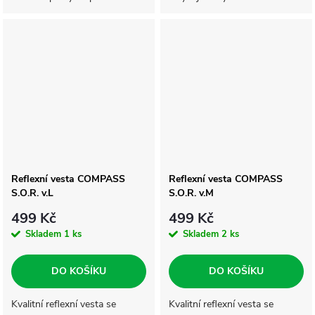
zadní straně. Zapínání na zip,
zadní strana bundy z
prodyšného síťového
materiálu.
Reflexní vesta COMPASS
Reflexní vesta COMPASS
S.O.R. v.L
S.O.R. v.M
499 Kč
499 Kč
Skladem
1 ks
Skladem
2 ks
DO KOŠÍKU
DO KOŠÍKU
Kvalitní reflexní vesta se
Kvalitní reflexní vesta se