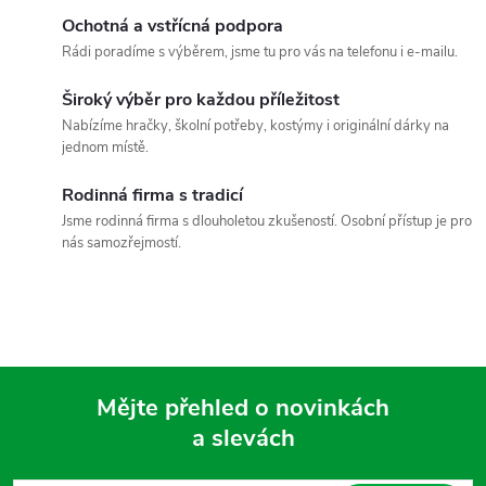
c
o
Ochotná a vstřícná podpora
í
v
Rádi poradíme s výběrem, jsme tu pro vás na telefonu i e-mailu.
á
p
Široký výběr pro každou příležitost
n
Nabízíme hračky, školní potřeby, kostýmy i originální dárky na
r
í
jednom místě.
v
Rodinná firma s tradicí
k
Jsme rodinná firma s dlouholetou zkušeností. Osobní přístup je pro
nás samozřejmostí.
y
v
ý
p
Mějte přehled o novinkách
i
a slevách
Z