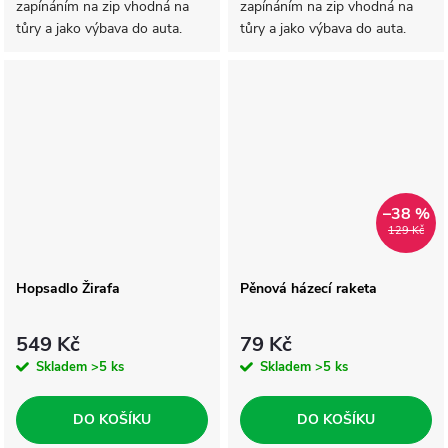
zapínáním na zip vhodná na
zapínáním na zip vhodná na
tůry a jako výbava do auta.
tůry a jako výbava do auta.
–38 %
129 Kč
Hopsadlo Žirafa
Pěnová házecí raketa
549 Kč
79 Kč
Skladem
>5 ks
Skladem
>5 ks
DO KOŠÍKU
DO KOŠÍKU