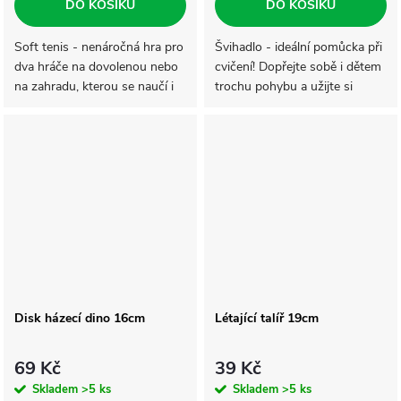
DO KOŠÍKU
DO KOŠÍKU
Soft tenis - nenáročná hra pro
Švihadlo - ideální pomůcka při
dva hráče na dovolenou nebo
cvičení! Dopřejte sobě i dětem
na zahradu, kterou se naučí i
trochu pohybu a užijte si
menší děti. Oblíbená hra zajistí
společně zábavu při cvičení.
zábavu pro děti i dospělé.
Švihadlo má dřevěnou
ergonomickou rukojeť pro
lepší držení.
Disk házecí dino 16cm
Létající talíř 19cm
69 Kč
39 Kč
Skladem
>5 ks
Skladem
>5 ks