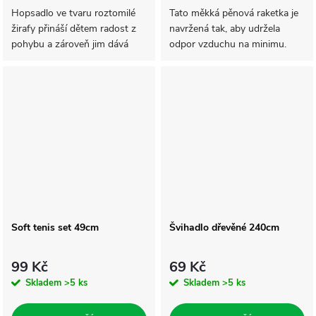
Hopsadlo ve tvaru roztomilé
Tato měkká pěnová raketka je
žirafy přináší dětem radost z
navržená tak, aby udržela
pohybu a zároveň jim dává
odpor vzduchu na minimu.
pocit bezpečí. Díky
Díky svému aerodynamickému
přirozenému úchopu ušima
tvaru může letět daleko, když
nebo rožky se děti mohou
je vržena správným směrem.
soustředit na skákání,...
Házecí raketa...
Soft tenis set 49cm
Švihadlo dřevěné 240cm
99 Kč
69 Kč
Skladem
>5 ks
Skladem
>5 ks