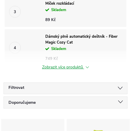
Míček rozkládací
Skladem
89 Kč
Dámský plně automatický deštník - Fiber
Magic Cozy Cat
Skladem
749 Kč
Zobrazit více produktů
Filtrovat
Ř
Doporučujeme
a
Nejlevnější
V
Nejdražší