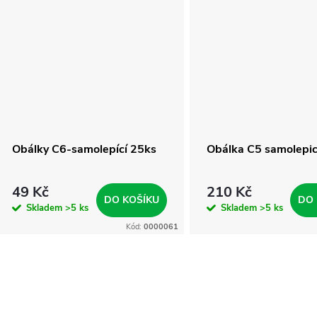
Obálky C6-samolepící 25ks
Obálka C5 samolepic
49 Kč
210 Kč
DO KOŠÍKU
DO 
Skladem
>5 ks
Skladem
>5 ks
Kód:
0000061
O