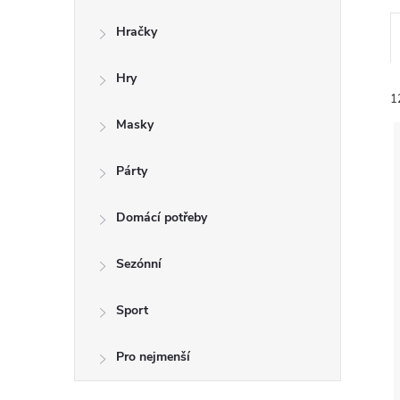
n
Hračky
e
Hry
l
1
Masky
Párty
Domácí potřeby
í
i
Sezónní
Sport
Pro nejmenší