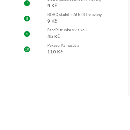
9 Kč
BOBO školní sešit 523 linkovaný
9 Kč
Fandící trubka s vlajkou
45 Kč
Pexeso: Kámasútra
110 Kč