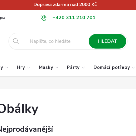
Doprava zdarma nad 2000 Kč
+420 311 210 701
jna
O nás
Obchodní podmínky
Podmínky ochrany osobních úd
info@globalkralupy.cz
HLEDAT
ky
Hry
Masky
Párty
Domácí potřeby
Obálky
Nejprodávanější