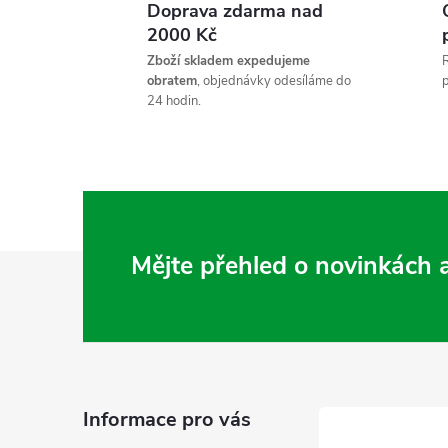
Doprava zdarma nad
l
2000 Kč
Zboží skladem expedujeme
R
obratem
, objednávky odesíláme do
p
24 hodin.
í
Z
Mějte přehled o novinkách
á
r
p
a
Informace pro vás