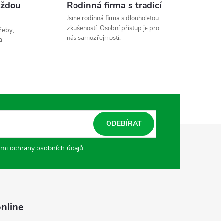
aždou
Rodinná firma s tradicí
Jsme rodinná firma s dlouholetou
zkušeností. Osobní přístup je pro
řeby,
nás samozřejmostí.
a
ODEBÍRAT
mi ochrany osobních údajů
nline