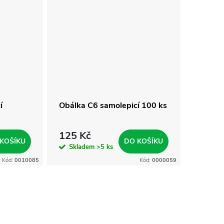
í
Obálka C6 samolepicí 100 ks
125 Kč
KOŠÍKU
DO KOŠÍKU
Skladem
>5 ks
Kód:
0010085
Kód:
0000059