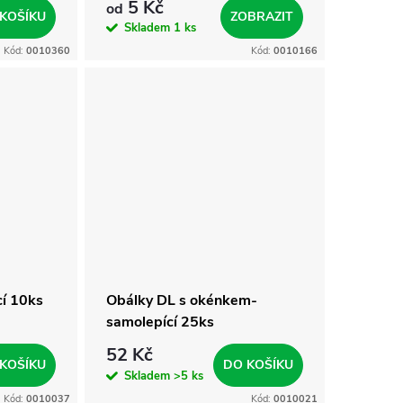
5 Kč
od
KOŠÍKU
ZOBRAZIT
Skladem
1 ks
Kód:
0010360
Kód:
0010166
í 10ks
Obálky DL s okénkem-
samolepící 25ks
52 Kč
KOŠÍKU
DO KOŠÍKU
Skladem
>5 ks
Kód:
0010037
Kód:
0010021