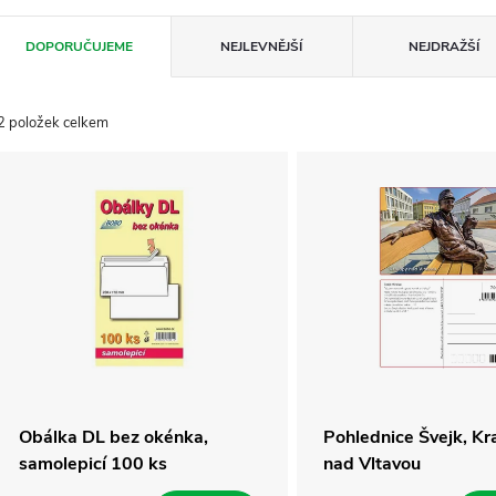
Ř
DOPORUČUJEME
NEJLEVNĚJŠÍ
NEJDRAŽŠÍ
a
2
položek celkem
z
V
e
ý
n
p
p
s
r
p
Obálka DL bez okénka,
Pohlednice Švejk, Kr
samolepicí 100 ks
nad Vltavou
o