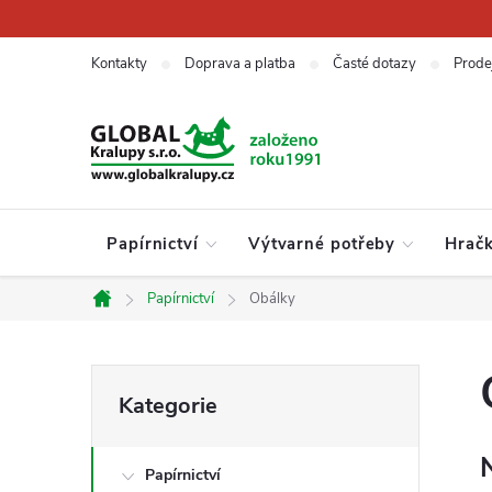
Přejít
na
obsah
Kontakty
Doprava a platba
Časté dotazy
Prode
Papírnictví
Výtvarné potřeby
Hrač
Papírnictví
Obálky
Domů
P
Přeskočit
Kategorie
kategorie
o
Papírnictví