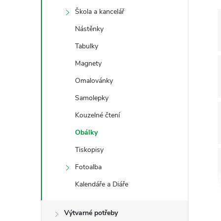
s
Škola a kancelář
t
Nástěnky
r
Tabulky
Magnety
a
Omalovánky
n
Samolepky
Kouzelné čtení
n
Obálky
í
Tiskopisy
Fotoalba
p
Kalendáře a Diáře
a
Výtvarné potřeby