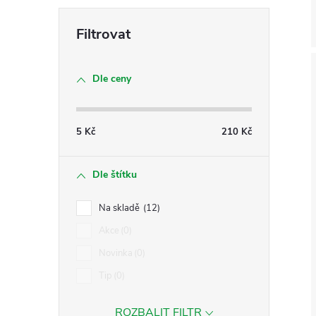
Dle ceny
5
Kč
210
Kč
Dle štítku
Na skladě
12
Akce
0
Novinka
0
Tip
0
ROZBALIT FILTR