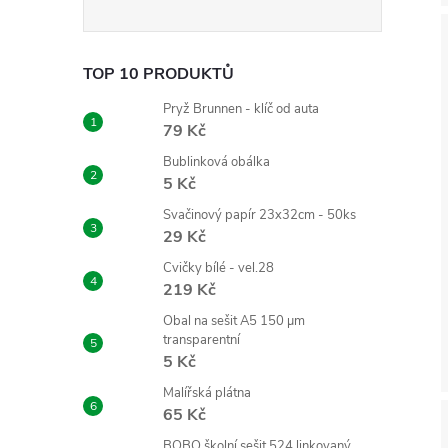
TOP 10 PRODUKTŮ
Pryž Brunnen - klíč od auta
79 Kč
Bublinková obálka
5 Kč
Svačinový papír 23x32cm - 50ks
29 Kč
Cvičky bílé - vel.28
219 Kč
Obal na sešit A5 150 µm
transparentní
5 Kč
Malířská plátna
65 Kč
BOBO školní sešit 524 linkovaný