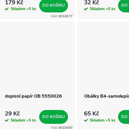
r
179 Kč
32 Kč
DO KOŠÍKU
DO 
d
Skladem
>5 ks
Skladem
>5 ks
o
Kód:
0010077
u
d
k
u
t
k
ů
t
ů
dopisní papír OB 5550026
Obálky B4-samolepíc
29 Kč
65 Kč
DO KOŠÍKU
DO 
Skladem
>5 ks
Skladem
>5 ks
Kód:
0010050