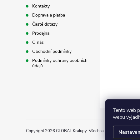
t
Kontakty
Doprava a platba
í
Časté dotazy
Prodejna
O nás
i
Obchodní podmínky
Podmínky ochrany osobních
údajů
Tento web p
webu vyjadřu
Copyright 2026
GLOBAL Kralupy
. Všechna práva vyhrazena.
Nastaven