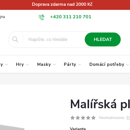
Doprava zdarma nad 2000 Kč
+420 311 210 701
jna
O nás
Obchodní podmínky
Podmínky ochrany osobních úd
info@globalkralupy.cz
HLEDAT
ky
Hry
Masky
Párty
Domácí potřeby
Malířská p
P
Neohodnoceno
Varianta