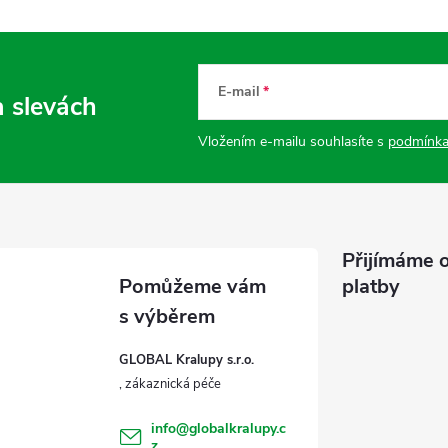
E-mail
a slevách
Vložením e-mailu souhlasíte s
podmínka
Přijímáme o
platby
GLOBAL Kralupy s.r.o.
info
@
globalkralupy.c
z