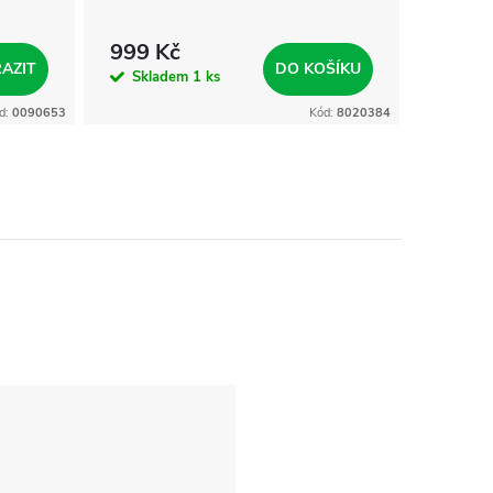
999 Kč
1 599
AZIT
DO KOŠÍKU
Skladem
1 ks
Skla
d:
0090653
Kód:
8020384