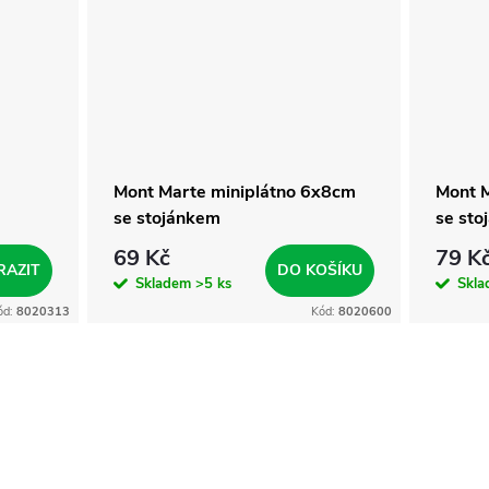
Mont Marte miniplátno 6x8cm
Mont 
se stojánkem
se sto
69 Kč
79 K
RAZIT
DO KOŠÍKU
Skladem
>5 ks
Skl
ód:
8020313
Kód:
8020600