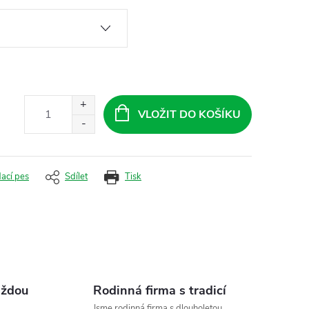
VLOŽIT DO KOŠÍKU
dací pes
Sdílet
Tisk
aždou
Rodinná firma s tradicí
Jsme rodinná firma s dlouholetou