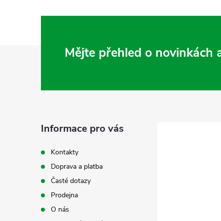
Z
Mějte přehled o novinkách
á
p
a
Informace pro vás
t
Kontakty
Doprava a platba
í
Časté dotazy
Prodejna
O nás