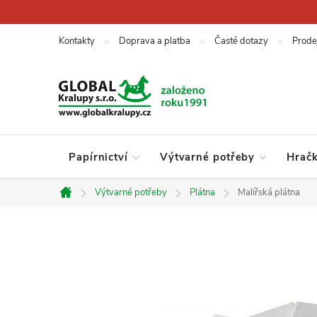
Přejít
na
obsah
Kontakty
Doprava a platba
Časté dotazy
Prode
Papírnictví
Výtvarné potřeby
Hrač
Výtvarné potřeby
Plátna
Malířská plátna
Domů