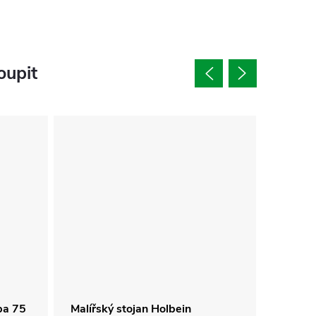
oupit
ba 75
Malířský stojan Holbein
Malířs