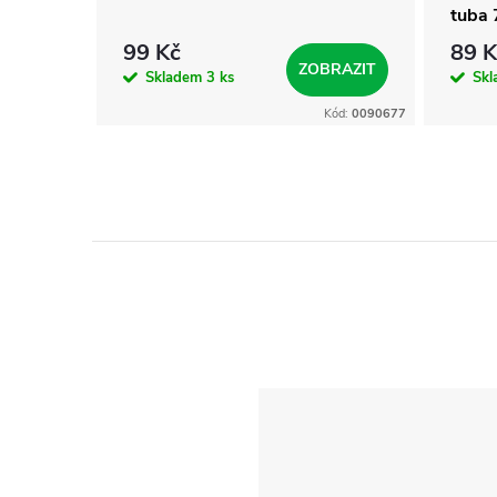
tuba 
99 Kč
89 K
KOŠÍKU
ZOBRAZIT
Skladem
3 ks
Sk
Kód:
8020393
Kód:
0090677