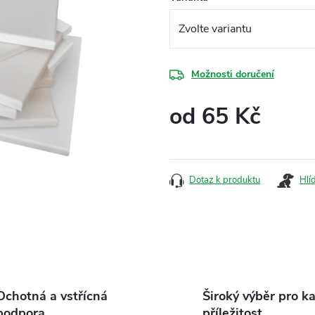
Možnosti doručení
od
65 Kč
Měrná
cena:
Dotaz k produktu
Hlí
Ochotná a vstřícná
Široký výběr pro k
podpora
příležitost