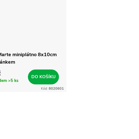
Marte miniplátno 8x10cm
jánkem
č
DO KOŠÍKU
adem
>5 ks
Kód:
8020601