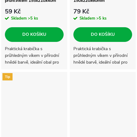
průhl.víkem 155x210x40m
150x220x60mm
59 Kč
79 Kč
Skladem
>5 ks
Skladem
>5 ks
DO KOŠÍKU
DO KOŠÍKU
Praktická krabička s
Praktická krabička s
průhledným víkem v přírodní
průhledným víkem v přírodní
hnědé barvě, ideální obal pro
hnědé barvě, ideální obal pro
dárkové balení. Krabička je
dárkové balení. Krabička je
vyrobena z 2-vrstvé lepenky,
vyrobena z 2-vrstvé lepenky,
Tip
má pevné víko s vloženou
má pevné víko s vloženou
čirou...
čirou...