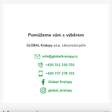
t
u
í
GLOBAL Kralupy s.r.o.
info
@
globalkralupy.cz
+420 311 210 701
+420 737 278 331
Global Kralupy
global_kralupy