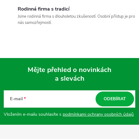
í
Rodinná firma s tradicí
Jsme rodinná firma s dlouholetou zkušeností. Osobní přístup je pro
p
nás samozřejmostí.
r
v
k
Mějte přehled o novinkách
y
a slevách
Z
v
ý
á
E-mail
ODEBÍRAT
p
p
Vložením e-mailu souhlasíte s
podmínkami ochrany osobních údajů
i
a
s