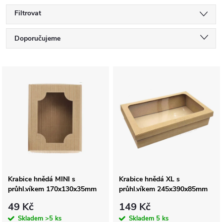
Filtrovat
Ř
Doporučujeme
a
Nejlevnější
V
Nejdražší
z
ý
Nejprodávanější
e
p
Abecedně
n
i
í
s
Krabice hnědá MINI s
Krabice hnědá XL s
p
průhl.víkem 170x130x35mm
průhl.víkem 245x390x85mm
p
r
49 Kč
149 Kč
Skladem
>5 ks
Skladem
5 ks