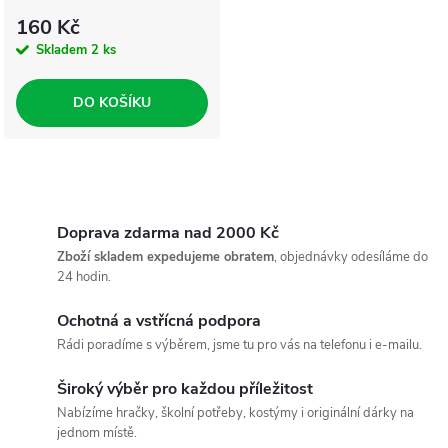
160 Kč
Skladem
2 ks
DO KOŠÍKU
O
v
Doprava zdarma nad 2000 Kč
Zboží skladem expedujeme obratem
, objednávky odesíláme do
l
24 hodin.
á
Ochotná a vstřícná podpora
Rádi poradíme s výběrem, jsme tu pro vás na telefonu i e-mailu.
d
Široký výběr pro každou příležitost
a
Nabízíme hračky, školní potřeby, kostýmy i originální dárky na
c
jednom místě.