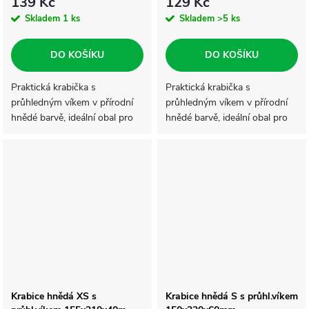
139 Kč
129 Kč
Skladem
1 ks
Skladem
>5 ks
DO KOŠÍKU
DO KOŠÍKU
Praktická krabička s
Praktická krabička s
průhledným víkem v přírodní
průhledným víkem v přírodní
hnědé barvě, ideální obal pro
hnědé barvě, ideální obal pro
dárkové balení. Krabička je
dárkové balení. Krabička je
vyrobena z 2-vrstvé lepenky,
vyrobena z 2-vrstvé lepenky,
má pevné víko s vloženou
má pevné víko s vloženou
čirou...
čirou...
Krabice hnědá XS s
Krabice hnědá S s průhl.víkem