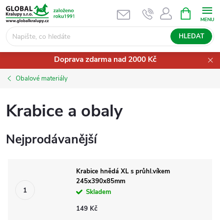
Přejít
NÁKUPNÍ
KOŠÍK
na
obsah
HLEDAT
Doprava zdarma nad 2000 Kč
Obalové materiály
Krabice a obaly
Nejprodávanější
Krabice hnědá XL s průhl.víkem
245x390x85mm
Skladem
149 Kč