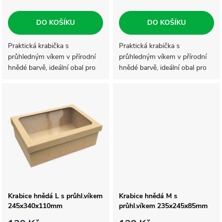
r
o
o
DO KOŠÍKU
DO KOŠÍKU
d
d
Praktická krabička s
Praktická krabička s
průhledným víkem v přírodní
průhledným víkem v přírodní
u
hnědé barvě, ideální obal pro
hnědé barvě, ideální obal pro
u
dárkové balení. Krabička je
dárkové balení. Krabička je
k
vyrobena z 2-vrstvé lepenky,
vyrobena z 2-vrstvé lepenky,
k
má pevné víko s vloženou
má pevné víko s vloženou
t
čirou...
čirou...
t
ů
ů
Krabice hnědá L s průhl.víkem
Krabice hnědá M s
245x340x110mm
průhl.víkem 235x245x85mm