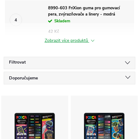
8990-603 FriXion guma pro gumovací
pera, zvýrazňovače a linery - modrá
Skladem
42 Kč
Zobrazit více produktů
Filtrovat
Ř
Doporučujeme
a
Nejlevnější
V
Nejdražší
z
ý
Nejprodávanější
e
p
Abecedně