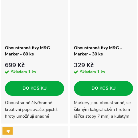
Oboustranné fixy M&G
Oboustranné fixy M&G -
Marker - 80 ks
Marker - 30 ks
699 Kč
329 Kč
Skladem
1 ks
Skladem
1 ks
DO KOŠÍKU
DO KOŠÍKU
Oboustranné čtyřhranné
Markery jsou oboustranné, se
kreativní popisovače, jejichž
šikmým kaligrafickým hrotem
hroty umožňují snadné
(šířka stopy 7 mm) a kulatým
barvení, kreslení, skicování a
fixovým hrotem (šířka stopy 1
stínování.
mm).
Tip