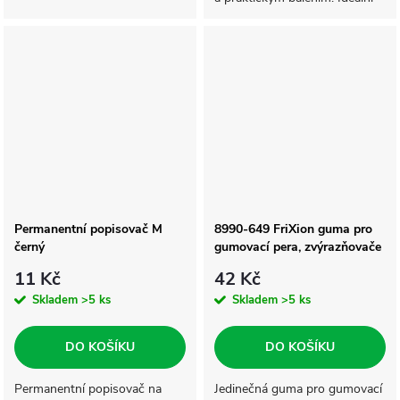
pro děti i školní použití.
Permanentní popisovač M
8990-649 FriXion guma pro
černý
gumovací pera, zvýrazňovače
a linery - bílá
11 Kč
42 Kč
Skladem
>5 ks
Skladem
>5 ks
DO KOŠÍKU
DO KOŠÍKU
Permanentní popisovač na
Jedinečná guma pro gumovací