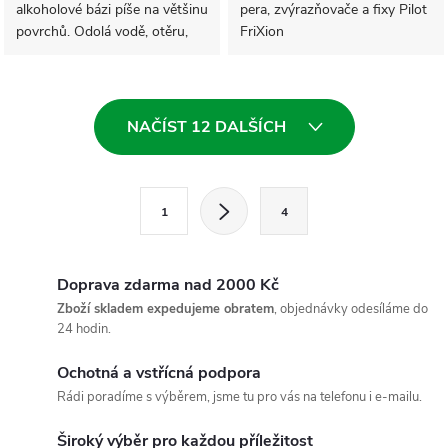
alkoholové bázi píše na většinu
pera, zvýrazňovače a fixy Pilot
povrchů. Odolá vodě, otěru,
FriXion
povětrnostním vlivům. Válcový
hrot o šířce stopy 1 mm.
O
NAČÍST 12 DALŠÍCH
v
l
S
1
4
t
á
r
d
á
Doprava zdarma nad 2000 Kč
a
n
Zboží skladem expedujeme obratem
, objednávky odesíláme do
24 hodin.
k
c
o
Ochotná a vstřícná podpora
í
v
Rádi poradíme s výběrem, jsme tu pro vás na telefonu i e-mailu.
á
p
Široký výběr pro každou příležitost