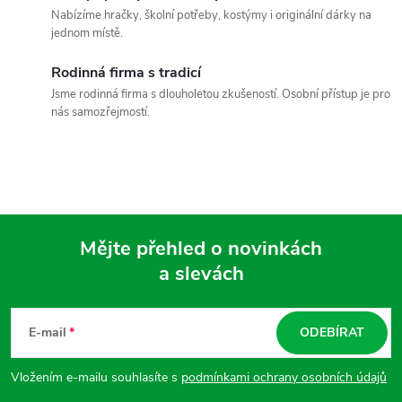
n
Nabízíme hračky, školní potřeby, kostýmy i originální dárky na
r
í
jednom místě.
v
Rodinná firma s tradicí
k
Jsme rodinná firma s dlouholetou zkušeností. Osobní přístup je pro
nás samozřejmostí.
y
v
ý
p
Mějte přehled o novinkách
i
a slevách
Z
s
á
E-mail
ODEBÍRAT
u
p
Vložením e-mailu souhlasíte s
podmínkami ochrany osobních údajů