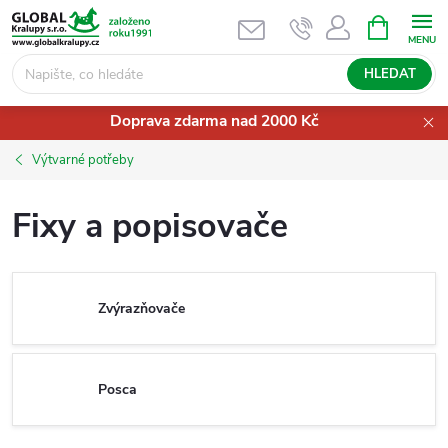
Přejít
NÁKUPNÍ
KOŠÍK
na
obsah
HLEDAT
Doprava zdarma nad 2000 Kč
Výtvarné potřeby
Fixy a popisovače
Zvýrazňovače
Posca