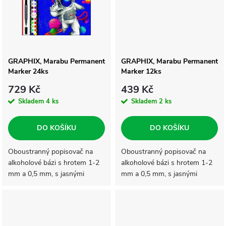
ů
ů
GRAPHIX, Marabu Permanent
GRAPHIX, Marabu Permanent
Marker 24ks
Marker 12ks
729 Kč
439 Kč
Skladem
4 ks
Skladem
2 ks
DO KOŠÍKU
DO KOŠÍKU
Oboustranný popisovač na
Oboustranný popisovač na
alkoholové bázi s hrotem 1-2
alkoholové bázi s hrotem 1-2
mm a 0,5 mm, s jasnými
mm a 0,5 mm, s jasnými
barvami.
barvami.