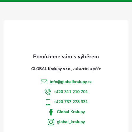
a
t
í
GLOBAL Kralupy s.r.o.
info
@
globalkralupy.cz
+420 311 210 701
+420 737 278 331
Global Kralupy
global_kralupy