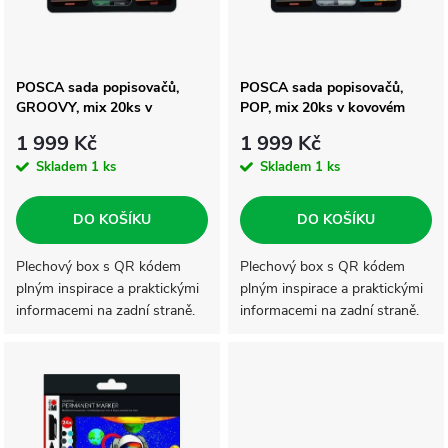
n
i
í
s
POSCA sada popisovačů,
POSCA sada popisovačů,
p
GROOVY, mix 20ks v
POP, mix 20ks v kovovém
p
kovovém boxu
boxu
r
1 999 Kč
1 999 Kč
r
Skladem
1 ks
Skladem
1 ks
o
o
DO KOŠÍKU
DO KOŠÍKU
d
d
Plechový box s QR kódem
Plechový box s QR kódem
plným inspirace a praktickými
plným inspirace a praktickými
u
informacemi na zadní straně.
informacemi na zadní straně.
u
Sada obsahuje 20 kusů
Sada obsahuje 20 kusů
k
popisovačů ve třech
popisovačů ve třech
k
velikostech (6 kusů PC-1M, 7
velikostech (6 kusů PC-1M, 7
t
kusů PC-3M, 7kusů...
kusů PC-3M, 7kusů...
t