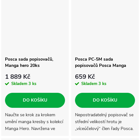
Posca sada popisovačů,
Posca PC-5M sada
Manga hero 20ks
popisovačů Posca Manga
Hero, 8ks
1 889 Kč
659 Kč
Skladem
3 ks
Skladem
3 ks
DO KOŠÍKU
DO KOŠÍKU
Naučte se krok za krokem
Nepostradatelný popisovač se
umění manga kresby s kolekcí
střední velikostí hrotu je
Manga Hero. Navržena ve
„víceúčelový“ člen řady Posca.
spolupráci s grafickými
Vytvoří elegantní a přesné linie