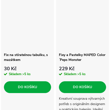
ilustrátorem Julien Tran Dinh
a je ideální pro vybarvování.
alias SHERA, kterého nejvíce
Oblíbený jak...
inspiruje...
Fix na stíratelnou tabulku, s
Fixy a Pastelky MAPED Color
mazátkem
´Peps Monster
30 Kč
229 Kč
Skladem
>5 ks
Skladem
>5 ks
DO KOŠÍKU
DO KOŠÍKU
Kreativní souprava výtvarných
potřeb s originálním designem
a praktickým balením. Ideální