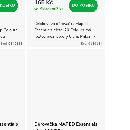
165 Kč
KOŠÍKU
DO KOŠÍKU
Skladem
2 ks
Celokovová děrovačka Maped
ip Colours
Essentials Metal 20 Colours má
tou
rozteč mezi otvory 8 cm. Příložník
šívání.
na papíry je různých rozměrů. Má
Kód:
0140115
Kód:
0140114
patentovaný způsob děrování
pomocí kroužků...
sentials
Děrovačka MAPED Essentials