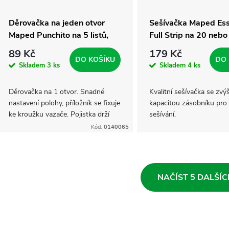
Děrovačka na jeden otvor
Sešívačka Maped Ess
Maped Punchito na 5 listů,
Full Strip na 20 nebo 
mix barev
89 Kč
179 Kč
DO KOŠÍKU
DO 
Skladem
3 ks
Skladem
4 ks
Děrovačka na 1 otvor. Snadné
Kvalitní sešívačka se zv
nastavení polohy, příložník se fixuje
kapacitou zásobníku pro 
ke kroužku vazače. Pojistka drží
sešívání.
děrovačku zavřenou. Na 5 listů.
Kód:
0140065
O
NAČÍST 5 DALŠÍ
v