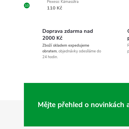
Pexeso: Kámasútra
110 Kč
Doprava zdarma nad
2000 Kč
í
Zboží skladem expedujeme
R
obratem
, objednávky odesíláme do
p
24 hodin.
r
Z
Mějte přehled o novinkách
á