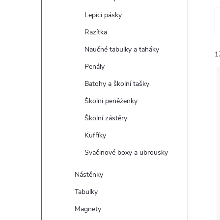
n
Lepící pásky
e
Razítka
l
Naučné tabulky a taháky
1
Penály
Batohy a školní tašky
Školní peněženky
Školní zástěry
í
Kufříky
i
Svačinové boxy a ubrousky
Nástěnky
Tabulky
Magnety