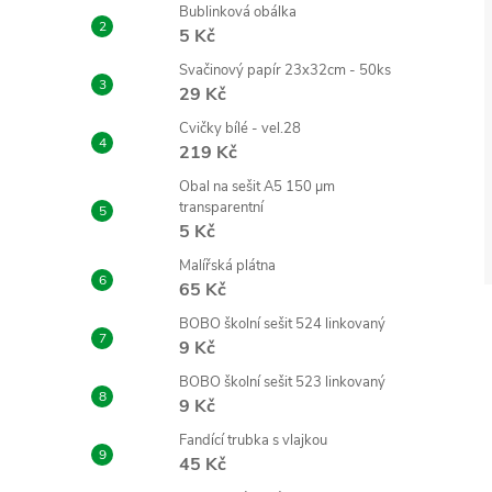
Bublinková obálka
5 Kč
Svačinový papír 23x32cm - 50ks
29 Kč
Cvičky bílé - vel.28
219 Kč
Obal na sešit A5 150 µm
transparentní
5 Kč
Malířská plátna
65 Kč
BOBO školní sešit 524 linkovaný
9 Kč
BOBO školní sešit 523 linkovaný
9 Kč
Fandící trubka s vlajkou
l
45 Kč