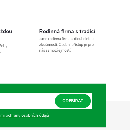
n
k
o
v
aždou
Rodinná firma s tradicí
á
Jsme rodinná firma s dlouholetou
zkušeností. Osobní přístup je pro
řeby,
n
nás samozřejmostí.
a
í
ODEBÍRAT
mi ochrany osobních údajů