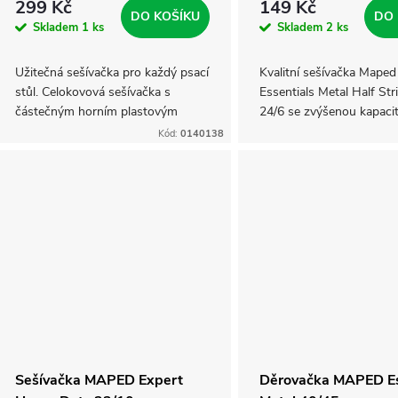
r
299 Kč
149 Kč
DO KOŠÍKU
DO 
d
Skladem
1 ks
Skladem
2 ks
o
u
Užitečná sešívačka pro každý psací
Kvalitní sešívačka Maped
d
stůl. Celokovová sešívačka s
Essentials Metal Half Str
k
částečným horním plastovým
24/6 se zvýšenou kapaci
u
krytem. Integrovaný odstraňovač
zásobníku pro plynulé se
Kód:
0140138
sponek z plastu. Stabilní, proti
t
k
skluzová spodní část....
ů
t
ů
Sešívačka MAPED Expert
Děrovačka MAPED Es