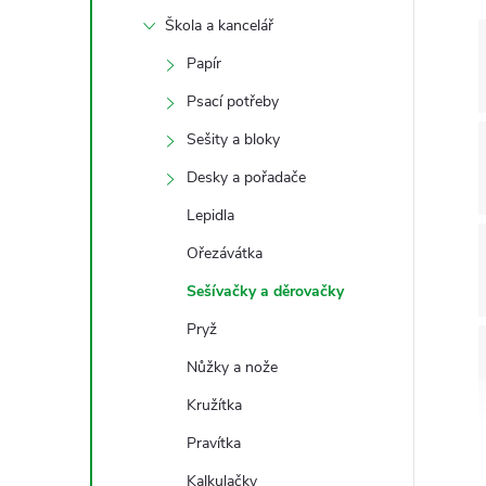
s
Škola a kancelář
t
Papír
r
Psací potřeby
Sešity a bloky
a
Desky a pořadače
n
Lepidla
Ořezávátka
n
Sešívačky a děrovačky
í
Pryž
Nůžky a nože
p
Kružítka
a
Pravítka
Kalkulačky