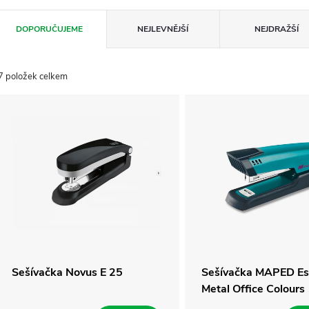
Ř
DOPORUČUJEME
NEJLEVNĚJŠÍ
NEJDRAŽŠÍ
a
7
položek celkem
z
V
e
ý
n
p
p
s
r
p
Sešívačka Novus E 25
Sešívačka MAPED Ess
Metal Office Colours
o