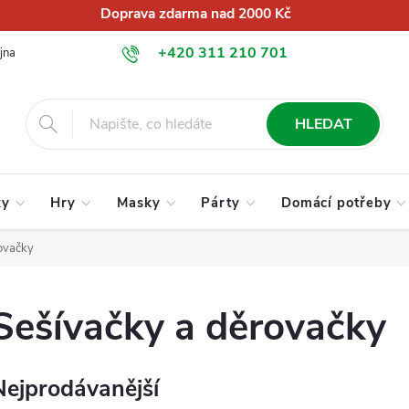
Doprava zdarma nad 2000 Kč
+420 311 210 701
jna
O nás
Obchodní podmínky
Podmínky ochrany osobních úd
info@globalkralupy.cz
HLEDAT
ky
Hry
Masky
Párty
Domácí potřeby
ovačky
Sešívačky a děrovačky
Nejprodávanější