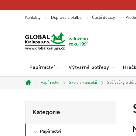
Přejít
na
obsah
Kontakty
Doprava a platba
Časté dotazy
Prode
Papírnictví
Výtvarné potřeby
Hrač
Papírnictví
Škola a kancelář
Sešívačky a děr
Domů
P
Přeskočit
Kategorie
kategorie
o
Papírnictví