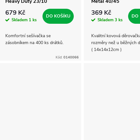
Heavy Duty 23/10
Metal 40/45
679 Kč
369 Kč
DO KOŠÍKU
DO 
Skladem
1 ks
Skladem
3 ks
Komfortní sešívačka se
Kvalitní kovová děrovačka
zásobníkem na 400 ks drátků.
rozměry než u běžných 
( 14x14x12cm )
Kód:
0140066