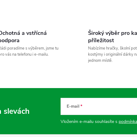
á
d
a
Ochotná a vstřícná
Široký výběr pro k
c
podpora
příležitost
ádi poradíme s výběrem, jsme tu
Nabízíme hračky, školní pot
ro vás na telefonu i e-mailu.
kostýmy i originální dárky n
p
jednom místě.
v
k
E-mail
a slevách
y
Vložením e-mailu souhlasíte s
podmínka
v