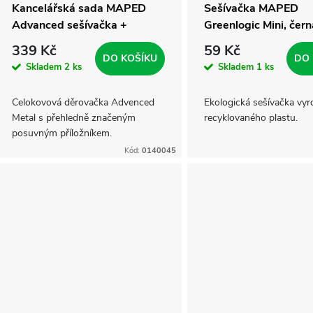
Kancelářská sada MAPED
Sešívačka MAPED
Advanced sešívačka +
Greenlogic Mini, čern
děrovačka
339 Kč
59 Kč
DO KOŠÍKU
DO 
Skladem
2 ks
Skladem
1 ks
Celokovová děrovačka Advenced
Ekologická sešívačka vyr
Metal s přehledně značeným
recyklovaného plastu.
posuvným příložníkem.
Kód:
0140045