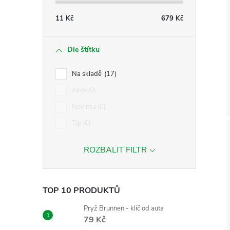
11
Kč
679
Kč
Dle štítku
Na skladě
17
Akce
0
Novinka
0
Tip
0
ROZBALIT FILTR
TOP 10 PRODUKTŮ
Pryž Brunnen - klíč od auta
79 Kč