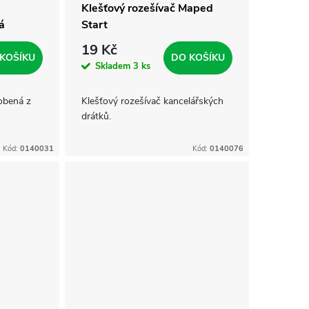
Klešťový rozešívač Maped
á
Start
19 Kč
KOŠÍKU
DO KOŠÍKU
Skladem
3 ks
obená z
Klešťový rozešívač kancelářských
drátků.
Kód:
0140031
Kód:
0140076