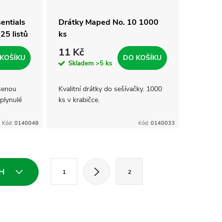
entials
Drátky Maped No. 10 1000
25 listů
ks
11 Kč
KOŠÍKU
DO KOŠÍKU
Skladem
>5 ks
ýšenou
Kvalitní drátky do sešívačky. 1000
plynulé
ks v krabičce.
Kód:
0140048
Kód:
0140033
S
CH
1
2
t
r
á