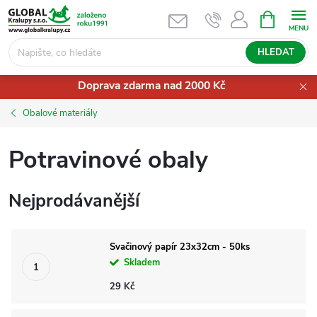
Přejít
NÁKUPNÍ
KOŠÍK
na
obsah
HLEDAT
Doprava zdarma nad 2000 Kč
Obalové materiály
Potravinové obaly
Nejprodávanější
Svačinový papír 23x32cm - 50ks
Skladem
29 Kč