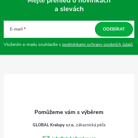
Mějte přehled o novinkách
i
a slevách
Z
s
á
E-mail
ODEBÍRAT
u
p
Vložením e-mailu souhlasíte s
podmínkami ochrany osobních údajů
a
t
í
GLOBAL Kralupy s.r.o.