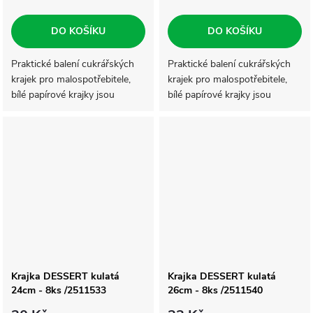
DO KOŠÍKU
DO KOŠÍKU
Praktické balení cukrářských
Praktické balení cukrářských
krajek pro malospotřebitele,
krajek pro malospotřebitele,
bílé papírové krajky jsou
bílé papírové krajky jsou
vhodné pro servírování
vhodné pro servírování
cukrářských výrobků a jiných
cukrářských výrobků a jiných
specialit. Krajky mají snadno
specialit. Krajky mají snadno
oddělitelné...
oddělitelné...
Krajka DESSERT kulatá
Krajka DESSERT kulatá
24cm - 8ks /2511533
26cm - 8ks /2511540