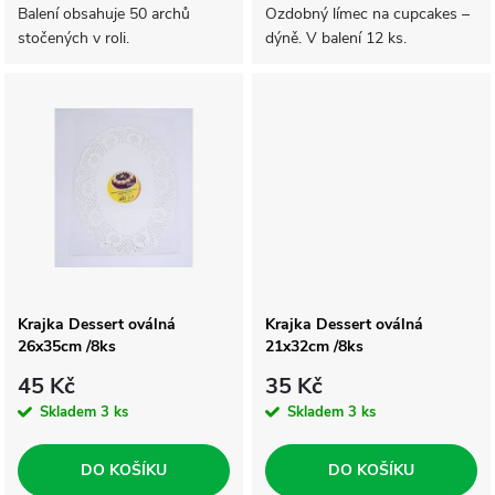
d
d
Balení obsahuje 50 archů
Ozdobný límec na cupcakes –
stočených v roli.
dýně. V balení 12 ks.
u
u
k
k
t
t
ů
ů
Krajka Dessert oválná
Krajka Dessert oválná
26x35cm /8ks
21x32cm /8ks
45 Kč
35 Kč
Skladem
3 ks
Skladem
3 ks
DO KOŠÍKU
DO KOŠÍKU