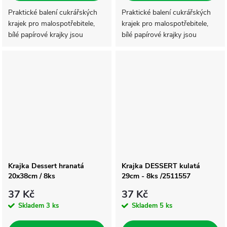
Praktické balení cukrářských
Praktické balení cukrářských
krajek pro malospotřebitele,
krajek pro malospotřebitele,
bílé papírové krajky jsou
bílé papírové krajky jsou
vhodné pro servírování
vhodné pro servírování
cukrářských výrobků a jiných
cukrářských výrobků a jiných
specialit. Krajky mají snadno
specialit. Krajky mají snadno
oddělitelné...
oddělitelné...
Krajka Dessert hranatá
Krajka DESSERT kulatá
20x38cm / 8ks
29cm - 8ks /2511557
37 Kč
37 Kč
Skladem
3 ks
Skladem
5 ks