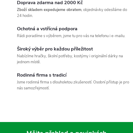
d
á
Doprava zdarma nad 2000 Kč
a
n
Zboží skladem expedujeme obratem
, objednávky odesíláme do
24 hodin.
k
c
o
Ochotná a vstřícná podpora
í
v
Rádi poradíme s výběrem, jsme tu pro vás na telefonu i e-mailu.
á
p
Široký výběr pro každou příležitost
n
Nabízíme hračky, školní potřeby, kostýmy i originální dárky na
r
í
jednom místě.
v
Rodinná firma s tradicí
k
Jsme rodinná firma s dlouholetou zkušeností. Osobní přístup je pro
nás samozřejmostí.
y
v
ý
p