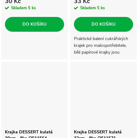
30 Kč
33 Kč
Skladem
5 ks
Skladem
5 ks
DO KOŠÍKU
DO KOŠÍKU
Praktické balení cukrářských
krajek pro malospotřebitele,
bílé papírové krajky jsou
vhodné pro servírování
cukrářských výrobků a jiných
specialit. Krajky mají snadno
oddělitelné...
Krajka DESSERT kulatá
Krajka DESSERT kulatá