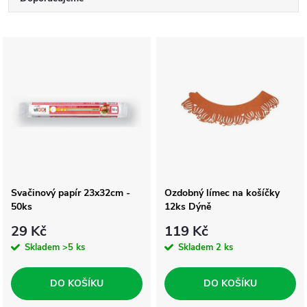
Ř
a
Nejlevnější
V
Nejdražší
z
ý
Nejprodávanější
e
p
Abecedně
n
i
í
s
Svačinový papír 23x32cm -
Ozdobný límec na košíčky
p
50ks
12ks Dýně
p
r
29 Kč
119 Kč
r
Skladem
>5 ks
Skladem
2 ks
o
o
DO KOŠÍKU
DO KOŠÍKU