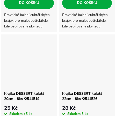
DO KOŠÍKU
DO KOŠÍKU
Praktické balení cukrářských
Praktické balení cukrářských
krajek pro malospotřebitele,
krajek pro malospotřebitele,
bílé papírové krajky jsou
bílé papírové krajky jsou
vhodné pro servírování
vhodné pro servírování
cukrářských výrobků a jiných
cukrářských výrobků a jiných
specialit. Krajky mají snadno
specialit. Krajky mají snadno
oddělitelné...
oddělitelné...
Krajka DESSERT kulatá
Krajka DESSERT kulatá
20cm - 8ks /2511519
22cm - 8ks /2511526
25 Kč
28 Kč
Skladem
>5 ks
Skladem
5 ks