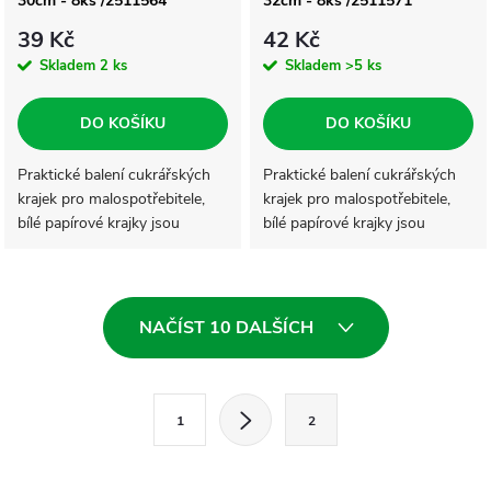
30cm - 8ks /2511564
32cm - 8ks /2511571
39 Kč
42 Kč
Skladem
2 ks
Skladem
>5 ks
DO KOŠÍKU
DO KOŠÍKU
Praktické balení cukrářských
Praktické balení cukrářských
krajek pro malospotřebitele,
krajek pro malospotřebitele,
bílé papírové krajky jsou
bílé papírové krajky jsou
vhodné pro servírování
vhodné pro servírování
cukrářských výrobků a jiných
cukrářských výrobků a jiných
specialit. Krajky mají snadno
specialit. Krajky mají snadno
O
oddělitelné...
oddělitelné...
NAČÍST 10 DALŠÍCH
v
l
S
1
2
t
á
r