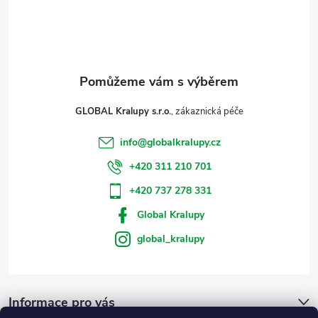
u
í
GLOBAL Kralupy s.r.o.
info
@
globalkralupy.cz
+420 311 210 701
+420 737 278 331
Global Kralupy
global_kralupy
Informace pro vás