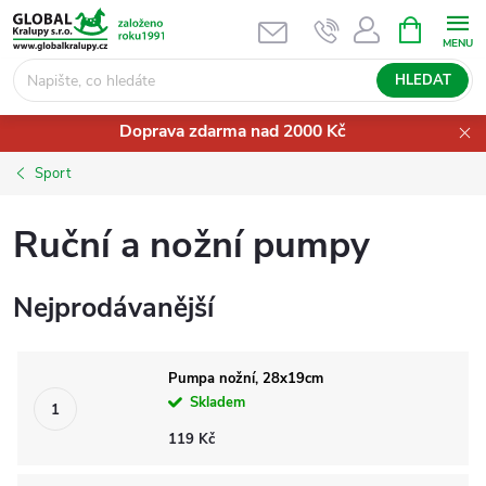
Přejít
NÁKUPNÍ
KOŠÍK
na
obsah
HLEDAT
Doprava zdarma nad 2000 Kč
Sport
Ruční a nožní pumpy
Nejprodávanější
Pumpa nožní, 28x19cm
Skladem
119 Kč