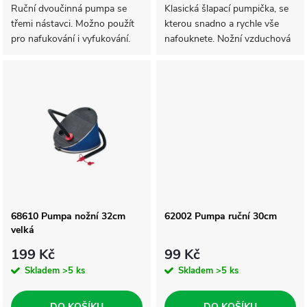
d
d
Ruční dvoučinná pumpa se
Klasická šlapací pumpička, se
třemi nástavci. Možno použít
kterou snadno a rychle vše
u
pro nafukování i vyfukování.
nafouknete. Nožní vzduchová
u
Dvoupístová technologie. Má
pumpa. Režim nafukování/vy­
k
3 spojovací trysky, které pasují
fukování.
k
na malé, střední i velké...
t
t
ů
ů
68610 Pumpa nožní 32cm
62002 Pumpa ruční 30cm
velká
199 Kč
99 Kč
Skladem
>5 ks
Skladem
>5 ks
DO KOŠÍKU
DO KOŠÍKU