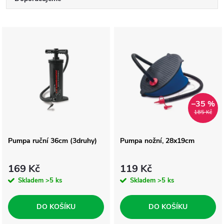
Ř
a
Nejlevnější
V
Nejdražší
z
ý
Nejprodávanější
e
p
Abecedně
n
–35 %
i
185 Kč
í
s
Pumpa ruční 36cm (3druhy)
Pumpa nožní, 28x19cm
p
p
r
169 Kč
119 Kč
r
Skladem
>5 ks
Skladem
>5 ks
o
o
DO KOŠÍKU
DO KOŠÍKU