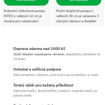
Robustní vzduchová pumpa
Ruční dvojčinná pumpa o
INTEX o velikosti 32 cm je
velikosti 30 cm je vybavena 3
vhodná pro nafukování i
různými nástavci a flexibilní
vyfukování nafukovacích
hadicí. Praktický pomocník na
výrobků. Součástí balení je
dovolenou i chatu.
flexibilní hadice včetně 3
O
různých...
v
Doprava zdarma nad 2000 Kč
Zboží skladem expedujeme obratem
, objednávky odesíláme do
l
24 hodin.
á
Ochotná a vstřícná podpora
Rádi poradíme s výběrem, jsme tu pro vás na telefonu i e-mailu.
d
Široký výběr pro každou příležitost
a
Nabízíme hračky, školní potřeby, kostýmy i originální dárky na
c
jednom místě.