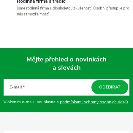
í
Rodinná firma s tradicí
Jsme rodinná firma s dlouholetou zkušeností. Osobní přístup je pro
p
nás samozřejmostí.
r
v
k
Mějte přehled o novinkách
y
a slevách
Z
v
ý
á
E-mail
ODEBÍRAT
p
p
Vložením e-mailu souhlasíte s
podmínkami ochrany osobních údajů
i
a
s
t