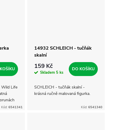
erka
14932 SCHLEICH - tučňák
skalní
159 Kč
KOŠÍKU
DO KOŠÍKU
Skladem
5 ks
 Wild Life
SCHLEICH - tučňák skalní -
atná
krásná ručně malovaná figurka.
korunách
lé skákací
Kód:
6541341
Kód:
6541340