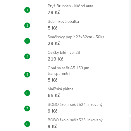
Pryž Brunnen - klíč od auta
79 Kč
Bublinková obálka
5 Kč
Svačinový papír 23x32cm - 50ks
29 Kč
Cvičky bílé - vel.28
219 Kč
Obal na sešit A5 150 µm
transparentní
5 Kč
Malířská plátna
65 Kč
BOBO školní sešit 524 linkovaný
9 Kč
BOBO školní sešit 523 linkovaný
9 Kč