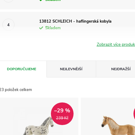
13812 SCHLEICH - haflingerská kobyla
Skladem
Zobrazit více produ
Ř
DOPORUČUJEME
NEJLEVNĚJŠÍ
NEJDRAŽŠÍ
a
23
položek celkem
z
V
e
–29 %
ý
239 Kč
n
p