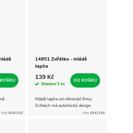
mládě
14851 Zvířátko - mládě
tapíra
139 Kč
KOŠÍKU
DO KOŠÍKU
Skladem
5 ks
čně
Mládě tapíra od německé firmy
Schleich má autentický design.
Kód:
6541331
Kód:
6541328