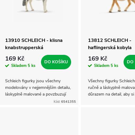
p
s
r
p
13910 SCHLEICH - klisna
13812 SCHLEICH -
knabstrupperská
haflingerská kobyla
o
r
169 Kč
169 Kč
DO KOŠÍKU
DO 
d
Skladem
5 ks
Skladem
5 ks
o
u
Schleich figurky jsou všechny
Všechny figurky Schleich
d
modelovány v nejjemnějším detailu,
ručně a láskyplně malova
k
láskyplně malované a povzbuzují
důrazem na detail, aby si
u
děti k tomu, aby hrály a zároveň se
děti mohli nejen hrát, ale
Kód:
6541355
učily.
učit. Koně haflingerští js
t
k
všestranná a...
ů
t