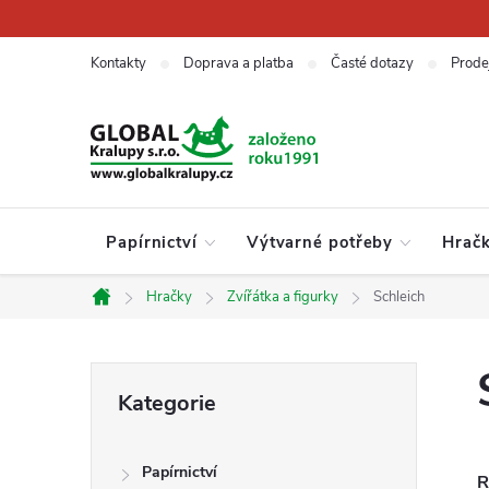
Přejít
na
obsah
Kontakty
Doprava a platba
Časté dotazy
Prode
Papírnictví
Výtvarné potřeby
Hrač
Hračky
Zvířátka a figurky
Schleich
Domů
P
Přeskočit
Kategorie
kategorie
o
Papírnictví
R