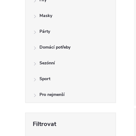
í
i
Masky
Párty
Domácí potřeby
Sezónní
Sport
Pro nejmenší