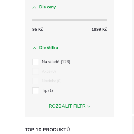
Dle ceny
95
Kč
1999
Kč
Dle štítku
Na skladě
123
Akce
0
Novinka
0
Tip
1
ROZBALIT FILTR
TOP 10 PRODUKTŮ