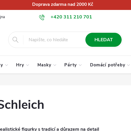
Doprava zdarma nad 2000 Kč
+420 311 210 701
jna
O nás
Obchodní podmínky
Podmínky ochrany osobních úd
info@globalkralupy.cz
HLEDAT
ky
Hry
Masky
Párty
Domácí potřeby
Schleich
ealistické figurky s tradicí a důrazem na detail