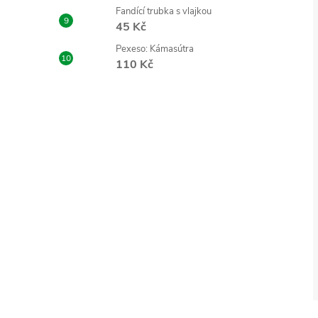
Fandící trubka s vlajkou
45 Kč
Pexeso: Kámasútra
110 Kč