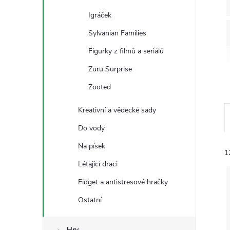
n
Igráček
e
Sylvanian Families
l
Figurky z filmů a seriálů
Zuru Surprise
Zooted
Kreativní a vědecké sady
Do vody
Na písek
1
Létající draci
Fidget a antistresové hračky
Ostatní
Hry