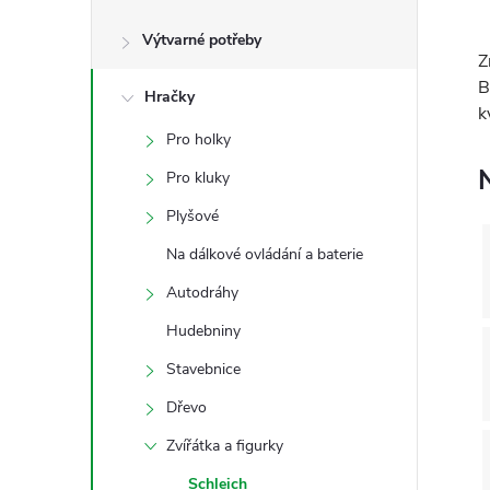
s
Výtvarné potřeby
t
Z
B
Hračky
r
k
Pro holky
a
Pro kluky
n
Plyšové
Na dálkové ovládání a baterie
n
Autodráhy
í
Hudebniny
Stavebnice
p
Dřevo
a
Zvířátka a figurky
Schleich