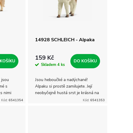
14928 SCHLEICH - Alpaka
159 Kč
KOŠÍKU
DO KOŠÍKU
Skladem
4 ks
 jsou
Jsou heboučké a nadýchané!
né s
Alpaku si prostě zamilujete. Její
 s nimi
neobyčejně hustá srst je krásná na
 také se
pohled a doslova vybízí k
Kód:
6541354
Kód:
6541353
ou velmi
pomazlení. Přátelská alpaka se
ráda nechá pohladit....