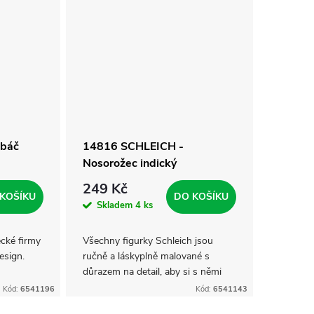
abáč
14816 SCHLEICH -
Nosorožec indický
249 Kč
KOŠÍKU
DO KOŠÍKU
Skladem
4 ks
cké firmy
Všechny figurky Schleich jsou
esign.
ručně a láskyplně malované s
důrazem na detail, aby si s němi
děti mohli nejen hrát, ale také se
Kód:
6541196
Kód:
6541143
učit.