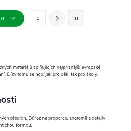
S
CH
1
11
t
r
á
n
k
ných materiálů splňujících nejpřísnější evropské
o
í. Díky tomu se hodí jak pro děti, tak pro školy,
v
á
osti
n
í
ných předloh. Důraz na proporce, anatomii a detaily
entickou formou.