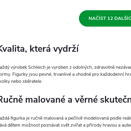
O
NAČÍST 12 DALŠÍ
v
Kvalita, která vydrží
á
d
aždý výrobek Schleich je vyroben z odolných, zdravotně nezávad
a
ormy. Figurky jsou pevné, trvanlivé a vhodné pro každodenní hran
kolky nebo sběratele.
c
Ručně malované a věrné skutečn
p
aždá figurka je ručně malovaná a pečlivě modelovaná podle reál
ává dětem možnost poznávat svět zvířat a přírody hravou a aut