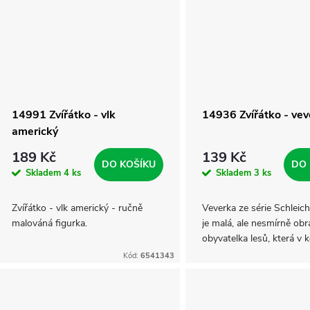
ů
14991 Zvířátko - vlk
14936 Zvířátko - vev
americký
189 Kč
139 Kč
DO KOŠÍKU
DO 
Skladem
4 ks
Skladem
3 ks
Zvířátko - vlk americký - ručně
Veverka ze série Schleich
malováná figurka.
je malá, ale nesmírně obr
obyvatelka lesů, která v 
stromů předvádí své skvě
Kód:
6541343
schopnosti.