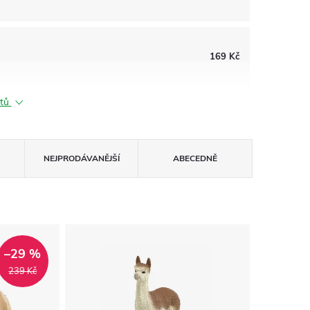
169 Kč
ktů
NEJPRODÁVANĚJŠÍ
ABECEDNĚ
–29 %
239 Kč