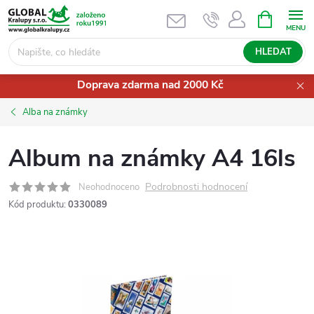
Přejít
NÁKUPNÍ
KOŠÍK
na
obsah
HLEDAT
Doprava zdarma nad 2000 Kč
Alba na známky
Album na známky A4 16ls
Podrobnosti hodnocení
Neohodnoceno
Kód produktu:
0330089