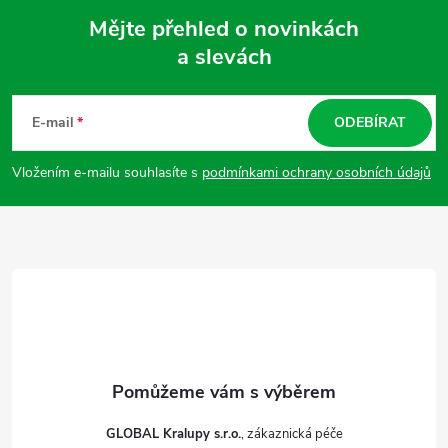
Mějte přehled o novinkách
a slevách
Z
á
E-mail
ODEBÍRAT
p
Vložením e-mailu souhlasíte s
podmínkami ochrany osobních údajů
a
t
í
GLOBAL Kralupy s.r.o.