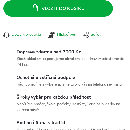
cena:
VLOŽIT DO KOŠÍKU
Dotaz k produktu
Hlídací pes
Sdílet
Doprava zdarma nad 2000 Kč
Zboží skladem expedujeme obratem
, objednávky odesíláme do
24 hodin.
Ochotná a vstřícná podpora
Rádi poradíme s výběrem, jsme tu pro vás na telefonu i e-mailu.
Široký výběr pro každou příležitost
Nabízíme hračky, školní potřeby, kostýmy i originální dárky na
jednom místě.
Rodinná firma s tradicí
Jsme rodinná firma s dlouholetou zkušeností. Osobní přístup je pro