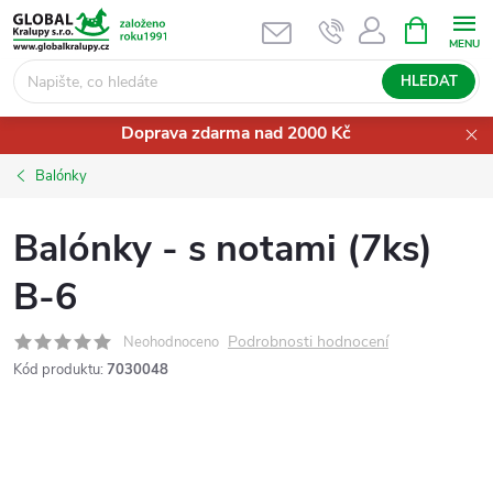
Přejít
NÁKUPNÍ
KOŠÍK
na
obsah
HLEDAT
Doprava zdarma nad 2000 Kč
Balónky
Balónky - s notami (7ks)
B-6
Podrobnosti hodnocení
Neohodnoceno
Kód produktu:
7030048