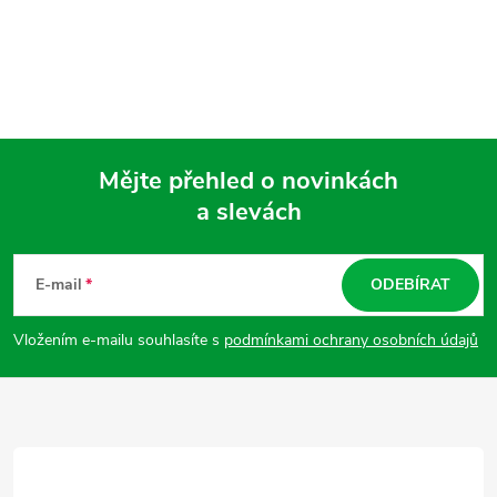
Mějte přehled o novinkách
a slevách
Z
á
E-mail
ODEBÍRAT
p
Vložením e-mailu souhlasíte s
podmínkami ochrany osobních údajů
a
t