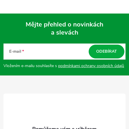
Mějte přehled o novinkách
a slevách
Z
á
E-mail
ODEBÍRAT
p
Vložením e-mailu souhlasíte s
podmínkami ochrany osobních údajů
a
t
í