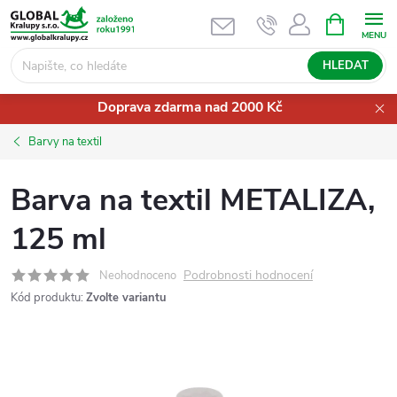
Přejít
NÁKUPNÍ
KOŠÍK
na
obsah
HLEDAT
Doprava zdarma nad 2000 Kč
Barvy na textil
Barva na textil METALIZA,
125 ml
Podrobnosti hodnocení
Neohodnoceno
Kód produktu:
Zvolte variantu