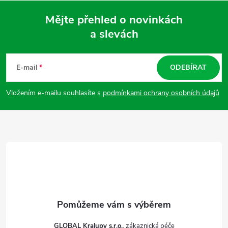
Mějte přehled o novinkách
a slevách
Z
á
E-mail
ODEBÍRAT
p
Vložením e-mailu souhlasíte s
podmínkami ochrany osobních údajů
a
t
í
GLOBAL Kralupy s.r.o.