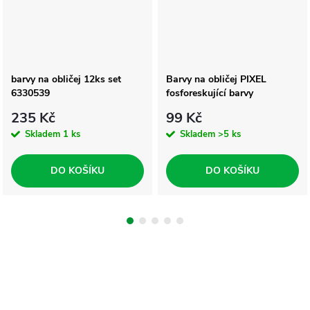
barvy na obličej 12ks set
Barvy na obličej PIXEL
6330539
fosforeskující barvy
235 Kč
99 Kč
Skladem
1 ks
Skladem
>5 ks
DO KOŠÍKU
DO KOŠÍKU