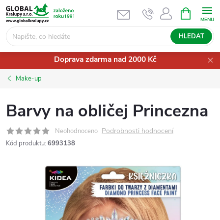
Přejít
NÁKUPNÍ
KOŠÍK
na
obsah
HLEDAT
Doprava zdarma nad 2000 Kč
Make-up
Barvy na obličej Princezna
Podrobnosti hodnocení
Neohodnoceno
Kód produktu:
6993138