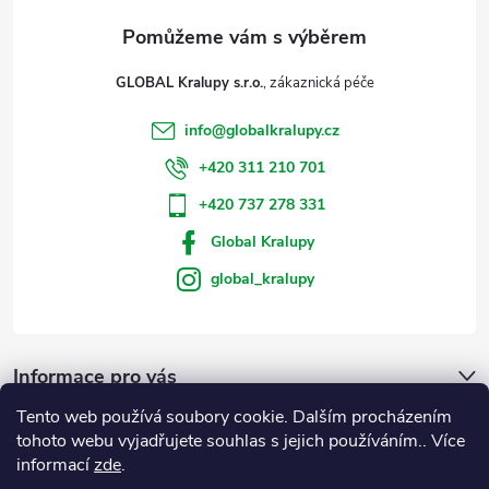
GLOBAL Kralupy s.r.o.
info
@
globalkralupy.cz
+420 311 210 701
+420 737 278 331
Global Kralupy
global_kralupy
Informace pro vás
Tento web používá soubory cookie. Dalším procházením
Přijímáme online platby
tohoto webu vyjadřujete souhlas s jejich používáním.. Více
informací
zde
.