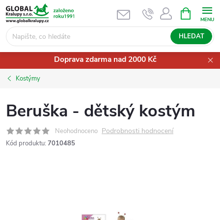
Přejít
NÁKUPNÍ
KOŠÍK
na
obsah
HLEDAT
Doprava zdarma nad 2000 Kč
Kostýmy
Beruška - dětský kostým
Podrobnosti hodnocení
Neohodnoceno
Kód produktu:
7010485