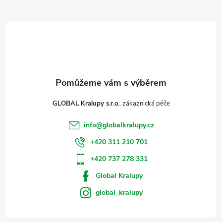
t
í
GLOBAL Kralupy s.r.o.
info
@
globalkralupy.cz
+420 311 210 701
+420 737 278 331
Global Kralupy
global_kralupy