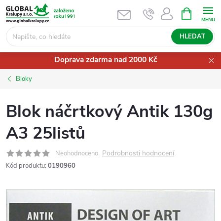
Přejít
NÁKUPNÍ
KOŠÍK
na
obsah
HLEDAT
Doprava zdarma nad 2000 Kč
Bloky
Blok náčrtkový Antik 130g
A3 25listů
Podrobnosti hodnocení
Neohodnoceno
Kód produktu:
0190960