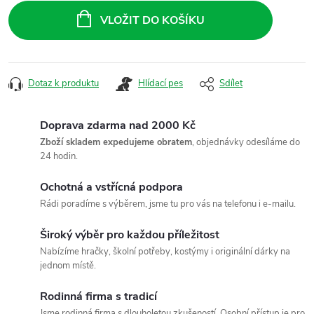
cena:
VLOŽIT DO KOŠÍKU
Dotaz k produktu
Hlídací pes
Sdílet
Doprava zdarma nad 2000 Kč
Zboží skladem expedujeme obratem
, objednávky odesíláme do
24 hodin.
Ochotná a vstřícná podpora
Rádi poradíme s výběrem, jsme tu pro vás na telefonu i e-mailu.
Široký výběr pro každou příležitost
Nabízíme hračky, školní potřeby, kostýmy i originální dárky na
jednom místě.
Rodinná firma s tradicí
Jsme rodinná firma s dlouholetou zkušeností. Osobní přístup je pro