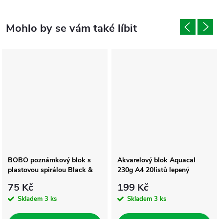
BOBO poznámkový blok s
Akvarelový blok Aquacal
plastovou spirálou Black &
230g A4 20listů lepený
White A4 linkovaný
75 Kč
199 Kč
Skladem
3 ks
Skladem
3 ks