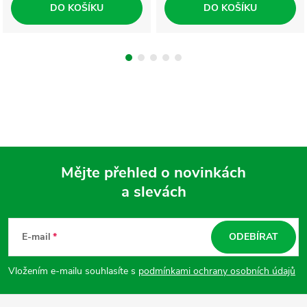
DO KOŠÍKU
DO KOŠÍKU
Mějte přehled o novinkách
a slevách
Z
á
E-mail
ODEBÍRAT
p
Vložením e-mailu souhlasíte s
podmínkami ochrany osobních údajů
a