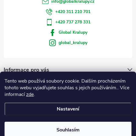
info
@
globalkralupy.cz
+420 311 210 701
+420 737 278 331
Global Kralupy
global_kralupy
Informace pro vás
Tento web používá soubory cookie. Dalším procházením
Přijímáme online platby
tohoto webu vyjadřujete souhlas s jejich používáním.. Více
informací
zde
.
Nastavení
Copyright 2026
GLOBAL Kralupy
. Všechna práva vyhrazena.
Souhlasím
Vytvořil Shoptet