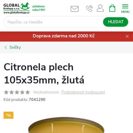
Přejít
NÁKUPNÍ
KOŠÍK
na
obsah
HLEDAT
Doprava zdarma nad 2000 Kč
Svíčky
Citronela plech
105x35mm, žlutá
Podrobnosti hodnocení
Neohodnoceno
Kód produktu:
7041290
Tip