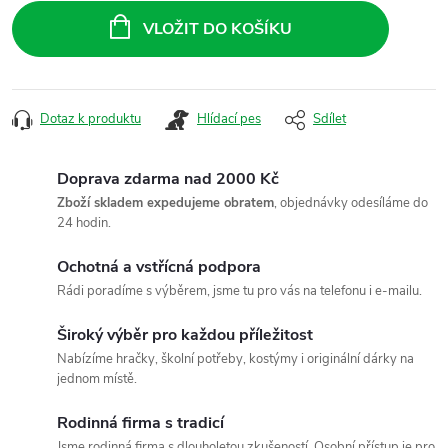
cena:
VLOŽIT DO KOŠÍKU
Dotaz k produktu
Hlídací pes
Sdílet
Doprava zdarma nad 2000 Kč
Zboží skladem expedujeme obratem
, objednávky odesíláme do
24 hodin.
Ochotná a vstřícná podpora
Rádi poradíme s výběrem, jsme tu pro vás na telefonu i e-mailu.
Široký výběr pro každou příležitost
Nabízíme hračky, školní potřeby, kostýmy i originální dárky na
jednom místě.
Rodinná firma s tradicí
Jsme rodinná firma s dlouholetou zkušeností. Osobní přístup je pro