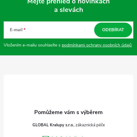
Mějte přehled o novinkách
a slevách
Z
á
E-mail
ODEBÍRAT
p
Vložením e-mailu souhlasíte s
podmínkami ochrany osobních údajů
a
t
í
GLOBAL Kralupy s.r.o.