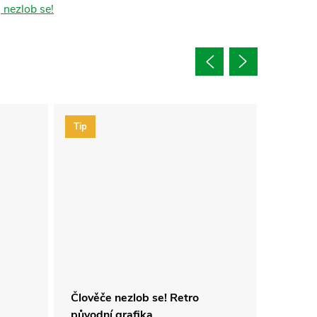
 nezlob se!
Tip
Člověče nezlob se! Retro
Člověče
původní grafika
hra v 