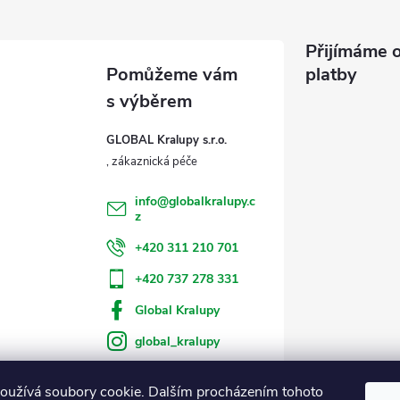
Přijímáme o
platby
GLOBAL Kralupy s.r.o.
info
@
globalkralupy.c
z
+420 311 210 701
+420 737 278 331
Global Kralupy
global_kralupy
oužívá soubory cookie. Dalším procházením tohoto