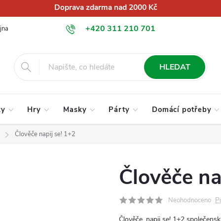
Doprava zdarma nad 2000 Kč
+420 311 210 701
jna
O nás
Obchodní podmínky
Podmínky ochrany osobních úd
info@globalkralupy.cz
HLEDAT
ky
Hry
Masky
Párty
Domácí potřeby
Člověče napij se! 1+2
Člověče na
P
Neohodnoceno
Člověče, napij se! 1+2 společens