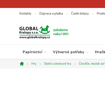
Přejít
na
obsah
Kontakty
Doprava a platba
Časté dotazy
Prode
Papírnictví
Výtvarné potřeby
Hrač
Hry
Stolní a deskové hry
Člověče, nezlob se!
Domů