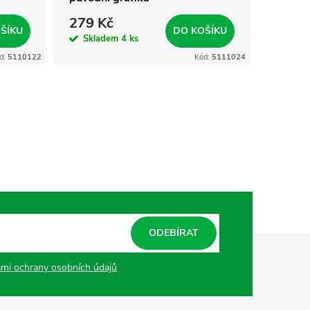
279 Kč
399 
ŠÍKU
DO KOŠÍKU
Skladem
4 ks
Skla
d:
5110122
Kód:
5111024
ODEBÍRAT
mi ochrany osobních údajů