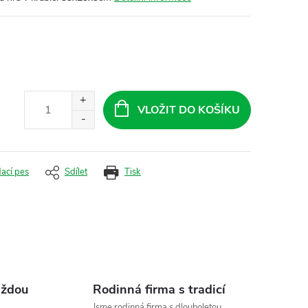
VLOŽIT DO KOŠÍKU
dací pes
Sdílet
Tisk
aždou
Rodinná firma s tradicí
Jsme rodinná firma s dlouholetou