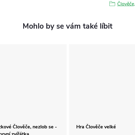
Člověče,
kové Člověče, nezlob se -
Hra Člověče velké
první zvířátka