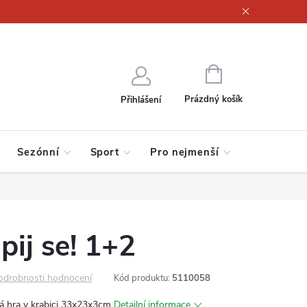
ajů
NÁKUPNÍ
KOŠÍK
Prázdný košík
Přihlášení
Sezónní
Sport
Pro nejmenší
pij se! 1+2
odrobnosti hodnocení
Kód produktu:
5110058
ká hra v krabici 33x23x3cm
Detailní informace