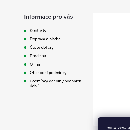
p
a
Informace pro vás
t
Kontakty
Doprava a platba
í
Časté dotazy
Prodejna
O nás
Obchodní podmínky
Podmínky ochrany osobních
údajů
Tento web p