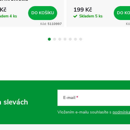
 Kč
199 Kč
DO KOŠÍKU
DO KO
ladem
4 ks
Skladem
5 ks
Kód:
5110997
Kó
E-mail
a slevách
Vložením e-mailu souhlasíte s
podmínka