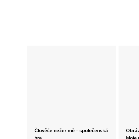
a Mat
Člověče nežer mě - společenská
Obráz
hra
Moje 