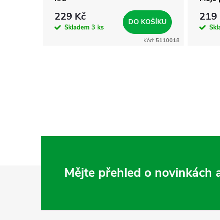
229 Kč
219
KOŠÍKU
DO KOŠÍKU
Skladem
3 ks
Sk
Kód:
5111531
Kód:
5110018
Z
Mějte přehled o novinkách
á