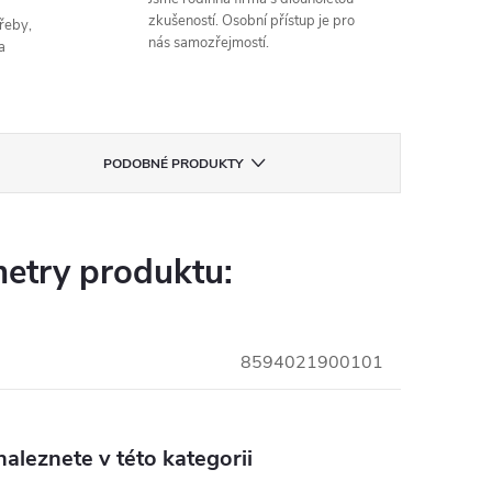
zkušeností. Osobní přístup je pro
řeby,
nás samozřejmostí.
a
PODOBNÉ PRODUKTY
etry produktu:
8594021900101
aleznete v této kategorii