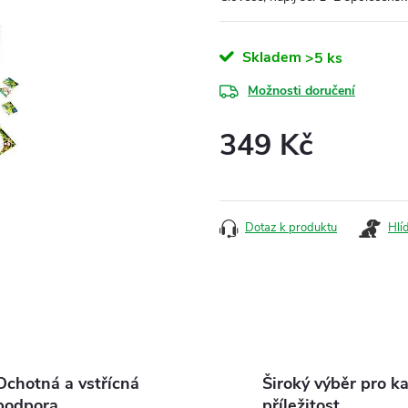
Skladem
>5 ks
Možnosti doručení
349 Kč
Měrná
cena:
Dotaz k produktu
Hlí
Ochotná a vstřícná
Široký výběr pro k
podpora
příležitost