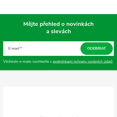
Mějte přehled o novinkách
a slevách
Z
á
E-mail
ODEBÍRAT
p
Vložením e-mailu souhlasíte s
podmínkami ochrany osobních údajů
a
t
í