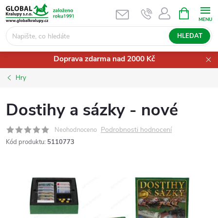
Přejít
NÁKUPNÍ
KOŠÍK
na
obsah
HLEDAT
Doprava zdarma nad 2000 Kč
Hry
Dostihy a sázky - nové
Podrobnosti hodnocení
Neohodnoceno
Kód produktu:
5110773