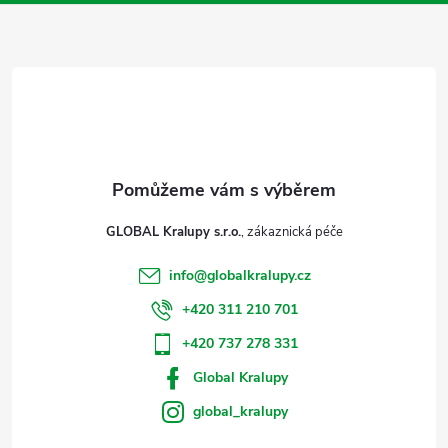
a
t
í
GLOBAL Kralupy s.r.o.
info
@
globalkralupy.cz
+420 311 210 701
+420 737 278 331
Global Kralupy
global_kralupy