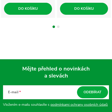
DO KOŠÍKU
DO KOŠÍKU
Mějte přehled o novinkách
a slevách
Z
á
E-mail
ODEBÍRAT
p
Vložením e-mailu souhlasíte s
podmínkami ochrany osobních údajů