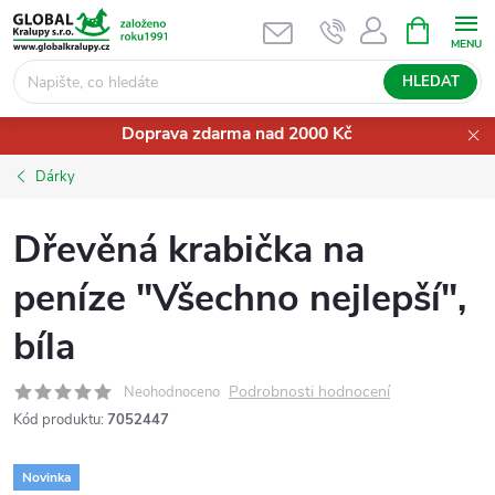
Přejít
NÁKUPNÍ
KOŠÍK
na
obsah
HLEDAT
Doprava zdarma nad 2000 Kč
Dárky
Dřevěná krabička na
peníze "Všechno nejlepší",
bíla
Podrobnosti hodnocení
Neohodnoceno
Kód produktu:
7052447
Novinka