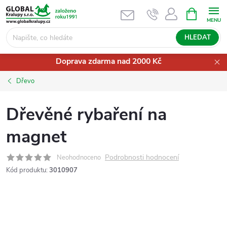
Přejít
NÁKUPNÍ
KOŠÍK
na
obsah
HLEDAT
Doprava zdarma nad 2000 Kč
Dřevo
Dřevěné rybaření na
magnet
Podrobnosti hodnocení
Neohodnoceno
Kód produktu:
3010907