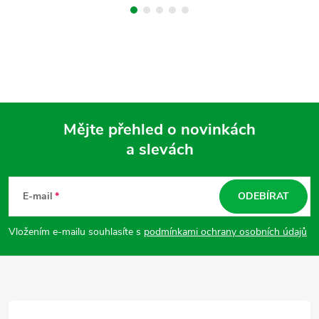
Mějte přehled o novinkách
a slevách
Z
á
E-mail
ODEBÍRAT
p
Vložením e-mailu souhlasíte s
podmínkami ochrany osobních údajů
a
t