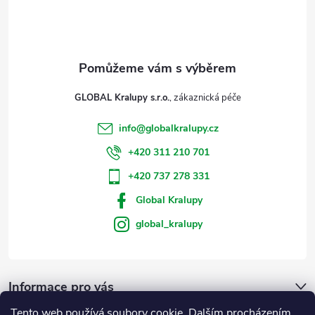
í
GLOBAL Kralupy s.r.o.
info
@
globalkralupy.cz
+420 311 210 701
+420 737 278 331
Global Kralupy
global_kralupy
Informace pro vás
Tento web používá soubory cookie. Dalším procházením