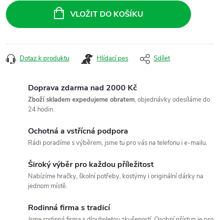
cena:
VLOŽIT DO KOŠÍKU
Dotaz k produktu
Hlídací pes
Sdílet
Doprava zdarma nad 2000 Kč
Zboží skladem expedujeme obratem
, objednávky odesíláme do
24 hodin.
Ochotná a vstřícná podpora
Rádi poradíme s výběrem, jsme tu pro vás na telefonu i e-mailu.
Široký výběr pro každou příležitost
Nabízíme hračky, školní potřeby, kostýmy i originální dárky na
jednom místě.
Rodinná firma s tradicí
Jsme rodinná firma s dlouholetou zkušeností. Osobní přístup je pro