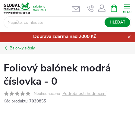
Přejít
NÁKUPNÍ
KOŠÍK
na
obsah
HLEDAT
Doprava zdarma nad 2000 Kč
Balońky s čísly
Foliový balónek modrá
číslovka - 0
Podrobnosti hodnocení
Neohodnoceno
Kód produktu:
7030855