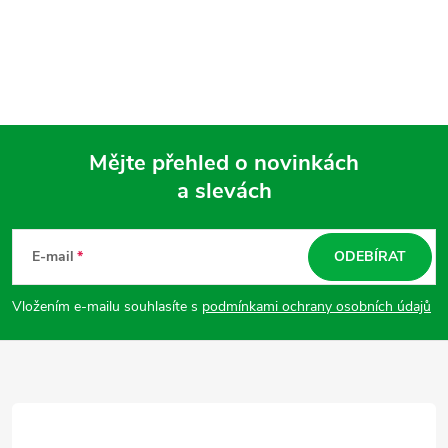
Mějte přehled o novinkách
a slevách
Z
á
E-mail
ODEBÍRAT
p
Vložením e-mailu souhlasíte s
podmínkami ochrany osobních údajů
a
t