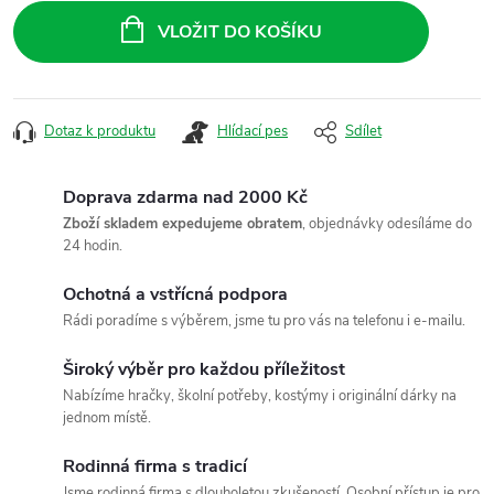
cena:
VLOŽIT DO KOŠÍKU
Dotaz k produktu
Hlídací pes
Sdílet
Doprava zdarma nad 2000 Kč
Zboží skladem expedujeme obratem
, objednávky odesíláme do
24 hodin.
Ochotná a vstřícná podpora
Rádi poradíme s výběrem, jsme tu pro vás na telefonu i e-mailu.
Široký výběr pro každou příležitost
Nabízíme hračky, školní potřeby, kostýmy i originální dárky na
jednom místě.
Rodinná firma s tradicí
Jsme rodinná firma s dlouholetou zkušeností. Osobní přístup je pro