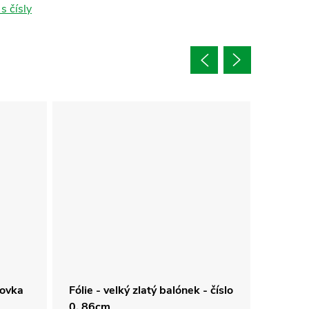
s čísly
lovka
Fólie - velký zlatý balónek - číslo
Sada 5
0, 86cm