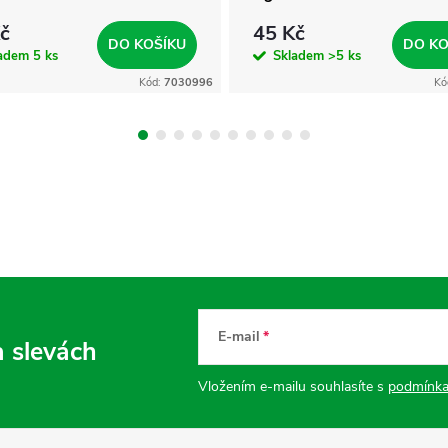
č
45 Kč
DO KOŠÍKU
DO KO
ladem
5 ks
Skladem
>5 ks
Kód:
7030996
Kó
E-mail
a slevách
Vložením e-mailu souhlasíte s
podmínka