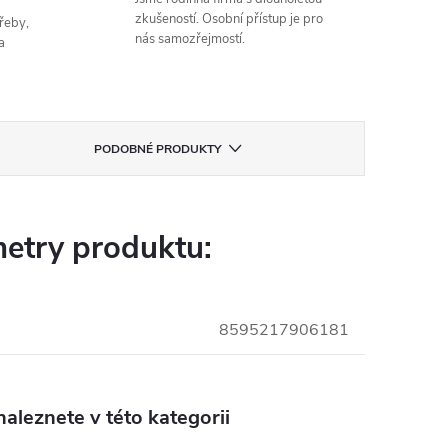
zkušeností. Osobní přístup je pro
řeby,
nás samozřejmostí.
a
PODOBNÉ PRODUKTY
etry produktu:
8595217906181
aleznete v této kategorii