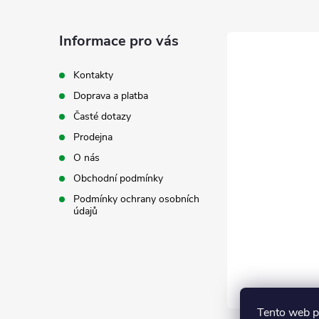
p
a
Informace pro vás
t
Kontakty
Doprava a platba
í
Časté dotazy
Prodejna
O nás
Obchodní podmínky
Podmínky ochrany osobních
údajů
Tento web p