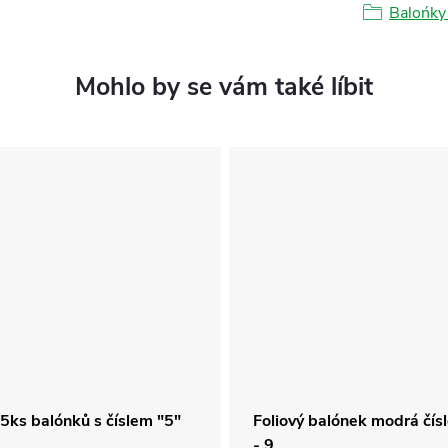
Balońky 
5ks balónků s číslem "5"
Foliový balónek modrá čís
- 9