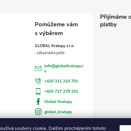
Přijímáme o
platby
GLOBAL Kralupy s.r.o.
info
@
globalkralupy.c
z
+420 311 210 701
+420 737 278 331
Global Kralupy
global_kralupy
oužívá soubory cookie. Dalším procházením tohoto