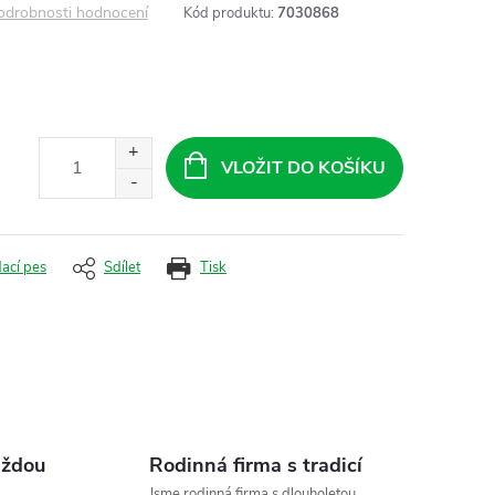
odrobnosti hodnocení
Kód produktu:
7030868
VLOŽIT DO KOŠÍKU
dací pes
Sdílet
Tisk
aždou
Rodinná firma s tradicí
Jsme rodinná firma s dlouholetou