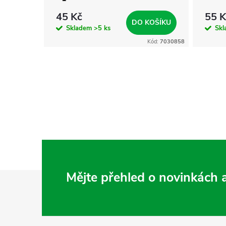
45 Kč
55 K
KOŠÍKU
DO KOŠÍKU
Skladem
>5 ks
Sk
Kód:
7031530
Kód:
7030858
Z
Mějte přehled o novinkách
á