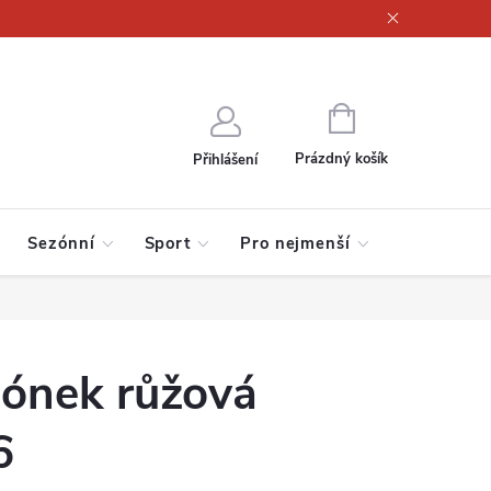
ajů
NÁKUPNÍ
KOŠÍK
Prázdný košík
Přihlášení
Sezónní
Sport
Pro nejmenší
lónek růžová
6