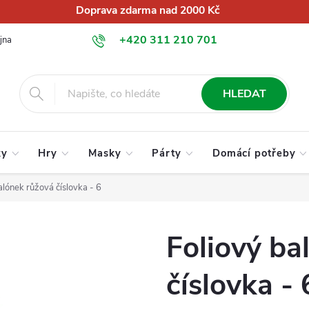
Doprava zdarma nad 2000 Kč
+420 311 210 701
jna
O nás
Obchodní podmínky
Podmínky ochrany osobních úd
info@globalkralupy.cz
HLEDAT
ky
Hry
Masky
Párty
Domácí potřeby
alónek růžová číslovka - 6
Foliový ba
číslovka - 