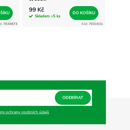
99 Kč
55 Kč
ŠÍKU
DO KOŠÍKU
Skladem
>5 ks
Skla
d:
7030873
Kód:
7031531
ODEBÍRAT
mi ochrany osobních údajů