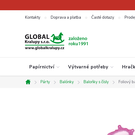
Přejít
na
obsah
Kontakty
Doprava a platba
Časté dotazy
Prode
Papírnictví
Výtvarné potřeby
Hrač
Párty
Balónky
Balońky s čísly
Foliový b
Domů