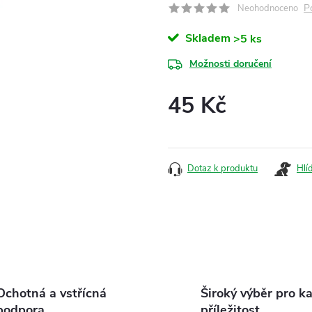
P
Neohodnoceno
Skladem
>5 ks
Možnosti doručení
45 Kč
Měrná
cena:
Dotaz k produktu
Hlí
Ochotná a vstřícná
Široký výběr pro k
podpora
příležitost