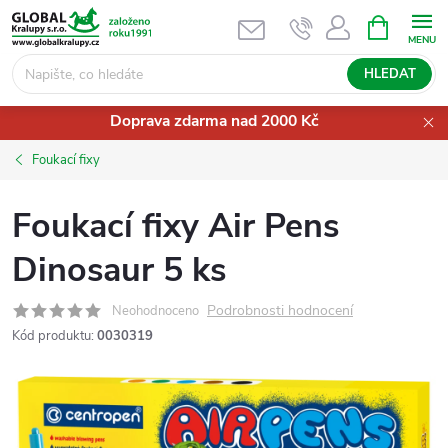
Přejít
NÁKUPNÍ
KOŠÍK
na
obsah
HLEDAT
Doprava zdarma nad 2000 Kč
Foukací fixy
Foukací fixy Air Pens
Dinosaur 5 ks
Podrobnosti hodnocení
Neohodnoceno
Kód produktu:
0030319