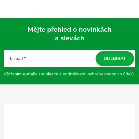
Mějte přehled o novinkách
a slevách
Z
á
E-mail
ODEBÍRAT
p
Vložením e-mailu souhlasíte s
podmínkami ochrany osobních údajů
a
t
í