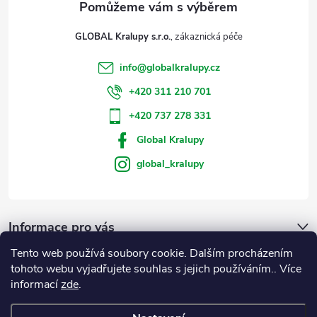
GLOBAL Kralupy s.r.o.
info
@
globalkralupy.cz
+420 311 210 701
+420 737 278 331
Global Kralupy
global_kralupy
Informace pro vás
Tento web používá soubory cookie. Dalším procházením
Přijímáme online platby
tohoto webu vyjadřujete souhlas s jejich používáním.. Více
informací
zde
.