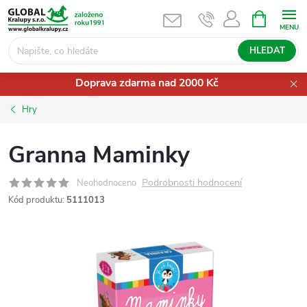
Přejít
NÁKUPNÍ
KOŠÍK
na
obsah
HLEDAT
Doprava zdarma nad 2000 Kč
Hry
Granna Maminky
Podrobnosti hodnocení
Neohodnoceno
Kód produktu:
5111013