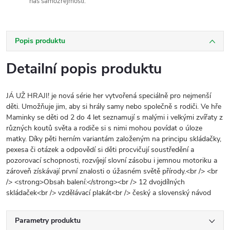
nás samozřejmostí.
Popis produktu
Detailní popis produktu
JÁ UŽ HRAJI! je nová série her vytvořená speciálně pro nejmenší
děti. Umožňuje jim, aby si hrály samy nebo společně s rodiči. Ve hře
Maminky se děti od 2 do 4 let seznamují s malými i velkými zvířaty z
různých koutů světa a rodiče si s nimi mohou povídat o úloze
matky. Díky pěti herním variantám založeným na principu skládačky,
pexesa či otázek a odpovědí si děti procvičují soustředění a
pozorovací schopnosti, rozvíjejí slovní zásobu i jemnou motoriku a
zároveň získávají první znalosti o úžasném světě přírody.<br /> <br
/> <strong>Obsah balení:</strong><br /> 12 dvojdílných
skládaček<br /> vzdělávací plakát<br /> český a slovenský návod
Parametry produktu