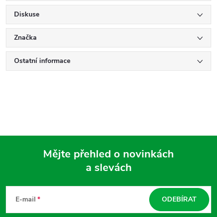
Diskuse
Značka
Ostatní informace
Mějte přehled o novinkách
a slevách
Z
á
E-mail
ODEBÍRAT