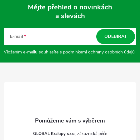
Mějte přehled o novinkách
a slevách
Z
á
E-mail
ODEBÍRAT
p
Vložením e-mailu souhlasíte s
podmínkami ochrany osobních údajů
a
t
í
GLOBAL Kralupy s.r.o.