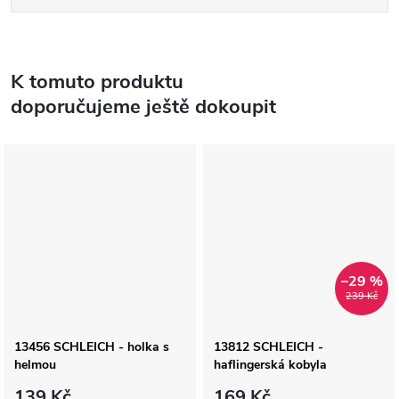
K tomuto produktu
doporučujeme ještě dokoupit
–29 %
239 Kč
13456 SCHLEICH - holka s
13812 SCHLEICH -
helmou
haflingerská kobyla
139 Kč
169 Kč