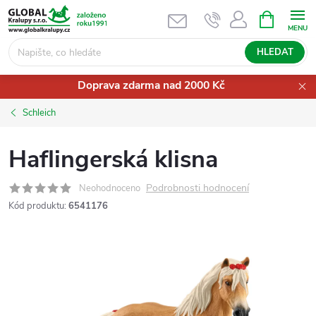
Přejít
NÁKUPNÍ
KOŠÍK
na
obsah
HLEDAT
Doprava zdarma nad 2000 Kč
Schleich
Haflingerská klisna
Podrobnosti hodnocení
Neohodnoceno
Kód produktu:
6541176