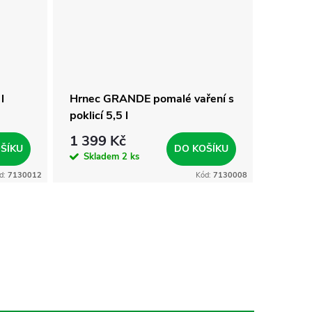
l
Hrnec GRANDE pomalé vaření s
poklicí 5,5 l
1 399 Kč
ŠÍKU
DO KOŠÍKU
Skladem
2 ks
d:
7130012
Kód:
7130008