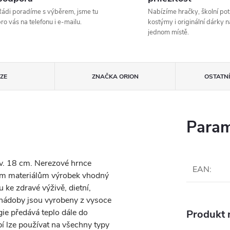
ádi poradíme s výběrem, jsme tu
Nabízíme hračky, školní pot
ro vás na telefonu i e-mailu.
kostýmy i originální dárky n
jednom místě.
ZE
ZNAČKA
ORION
OSTATN
Param
 v. 18 cm. Nerezové hrnce
EAN
:
ním materiálům výrobek vhodný
ke zdravé výživě, dietní,
 nádoby jsou vyrobeny z vysoce
ie předává teplo dále do
Produkt n
í lze používat na všechny typy