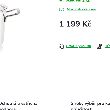
Skladem
2 ks
Možnosti doručení
1 199 Kč
Měrná
cena:
Dotaz k produktu
Hlí
Ochotná a vstřícná
Široký výběr pro k
podpora
příležitost