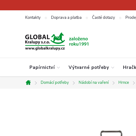
Přejít
na
obsah
Kontakty
Doprava a platba
Časté dotazy
Prode
Papírnictví
Výtvarné potřeby
Hrač
Domácí potřeby
Nádobí na vaření
Hrnce
Domů