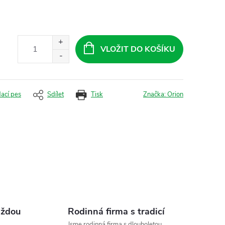
VLOŽIT DO KOŠÍKU
dací pes
Sdílet
Tisk
Značka:
Orion
aždou
Rodinná firma s tradicí
Jsme rodinná firma s dlouholetou