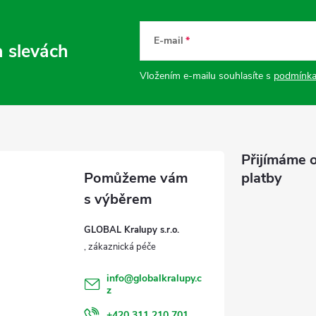
E-mail
a slevách
Vložením e-mailu souhlasíte s
podmínka
Přijímáme o
platby
GLOBAL Kralupy s.r.o.
info
@
globalkralupy.c
z
+420 311 210 701