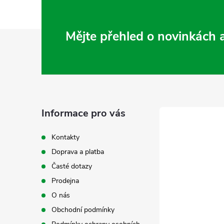
Z
Mějte přehled o novinkách
á
p
a
Informace pro vás
t
Kontakty
Doprava a platba
í
Časté dotazy
Prodejna
O nás
Obchodní podmínky