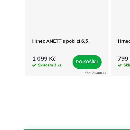
Hrnec ANETT s poklicí 6,5 l
Hrnec
1 099 Kč
799
DO KOŠÍKU
Skladem
3 ks
Sk
Kód:
7130011