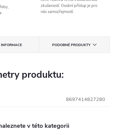
zkušeností. Osobní přístup je pro
řeby,
nás samozřejmostí.
a
Í INFORMACE
PODOBNÉ PRODUKTY
etry produktu:
8697414827280
aleznete v této kategorii