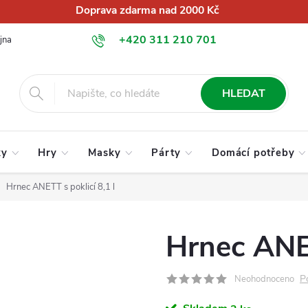
Doprava zdarma nad 2000 Kč
+420 311 210 701
jna
O nás
Obchodní podmínky
Podmínky ochrany osobních úd
info@globalkralupy.cz
HLEDAT
ky
Hry
Masky
Párty
Domácí potřeby
Hrnec ANETT s poklicí 8,1 l
Hrnec ANET
P
Neohodnoceno