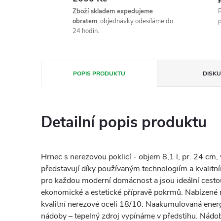
Zboží skladem expedujeme
R
obratem
, objednávky odesíláme do
p
24 hodin.
POPIS PRODUKTU
DISKU
Detailní popis produktu
Hrnec s nerezovou poklicí - objem 8,1 l, pr. 24 cm,
představují díky používaným technologiím a kvalit
pro každou moderní domácnost a jsou ideální cestou 
ekonomické a estetické přípravě pokrmů. Nabízené
kvalitní nerezové oceli 18/10. Naakumulovaná energ
nádoby – tepelný zdroj vypínáme v předstihu. Nádob