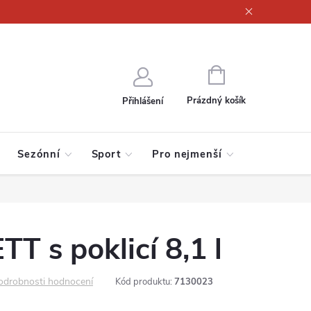
ajů
NÁKUPNÍ
KOŠÍK
Prázdný košík
Přihlášení
Sezónní
Sport
Pro nejmenší
T s poklicí 8,1 l
odrobnosti hodnocení
Kód produktu:
7130023