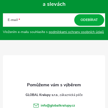
a slevách
Z
á
E-mail
ODEBÍRAT
p
Vložením e-mailu souhlasíte s
podmínkami ochrany osobních údajů
a
t
í
GLOBAL Kralupy s.r.o.
info
@
globalkralupy.cz