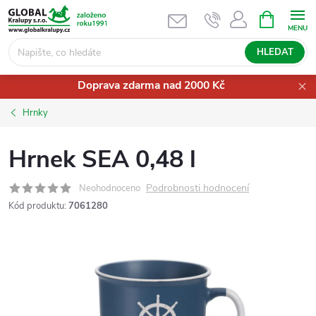
Přejít
NÁKUPNÍ
KOŠÍK
na
obsah
HLEDAT
Doprava zdarma nad 2000 Kč
Hrnky
Hrnek SEA 0,48 l
Podrobnosti hodnocení
Neohodnoceno
Kód produktu:
7061280