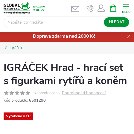
Přejít
NÁKUPNÍ
KOŠÍK
na
obsah
HLEDAT
Doprava zdarma nad 2000 Kč
Igráček
IGRÁČEK Hrad - hrací set
s figurkami rytířů a koněm
Podrobnosti hodnocení
Neohodnoceno
Kód produktu:
6501290
Vyrobeno v ČR