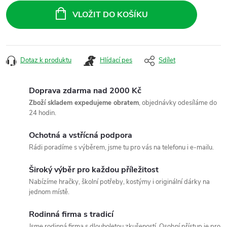
cena:
VLOŽIT DO KOŠÍKU
Dotaz k produktu
Hlídací pes
Sdílet
Doprava zdarma nad 2000 Kč
Zboží skladem expedujeme obratem
, objednávky odesíláme do
24 hodin.
Ochotná a vstřícná podpora
Rádi poradíme s výběrem, jsme tu pro vás na telefonu i e-mailu.
Široký výběr pro každou příležitost
Nabízíme hračky, školní potřeby, kostýmy i originální dárky na
jednom místě.
Rodinná firma s tradicí
Jsme rodinná firma s dlouholetou zkušeností. Osobní přístup je pro