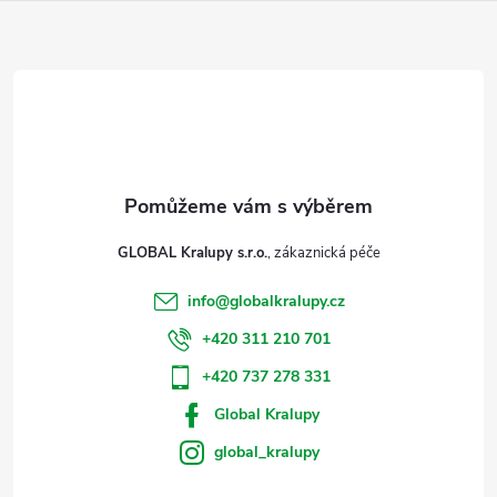
a
t
í
GLOBAL Kralupy s.r.o.
info
@
globalkralupy.cz
+420 311 210 701
+420 737 278 331
Global Kralupy
global_kralupy