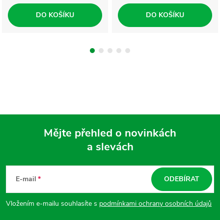
DO KOŠÍKU
DO KOŠÍKU
Mějte přehled o novinkách
a slevách
Z
á
E-mail
ODEBÍRAT
p
Vložením e-mailu souhlasíte s
podmínkami ochrany osobních údajů