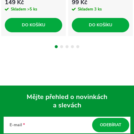
149 Kč
99 Kč
Skladem
>5 ks
Skladem
3 ks
DO KOŠÍKU
DO KOŠÍKU
Mějte přehled o novinkách
a slevách
Z
á
E-mail
ODEBÍRAT