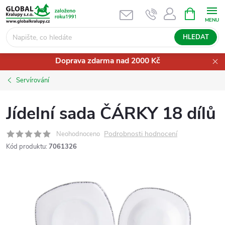
Přejít
NÁKUPNÍ
KOŠÍK
na
obsah
HLEDAT
Doprava zdarma nad 2000 Kč
Servírování
Jídelní sada ČÁRKY 18 dílů
Podrobnosti hodnocení
Neohodnoceno
Kód produktu:
7061326