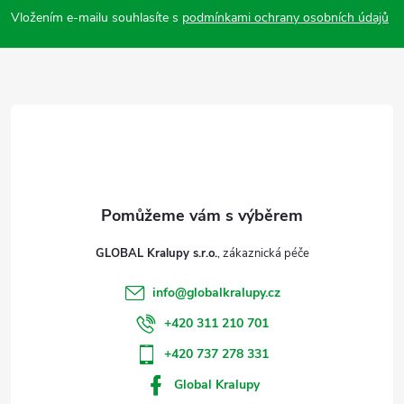
p
Vložením e-mailu souhlasíte s
podmínkami ochrany osobních údajů
a
t
í
GLOBAL Kralupy s.r.o.
info
@
globalkralupy.cz
+420 311 210 701
+420 737 278 331
Global Kralupy