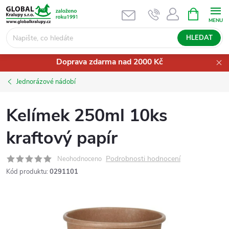
Přejít
NÁKUPNÍ
KOŠÍK
na
obsah
HLEDAT
Doprava zdarma nad 2000 Kč
Jednorázové nádobí
Kelímek 250ml 10ks
kraftový papír
Podrobnosti hodnocení
Neohodnoceno
Kód produktu:
0291101