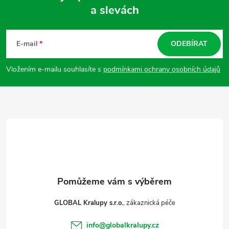
a slevách
Z
á
E-mail
ODEBÍRAT
p
Vložením e-mailu souhlasíte s
podmínkami ochrany osobních údajů
a
t
í
GLOBAL Kralupy s.r.o.
info
@
globalkralupy.cz