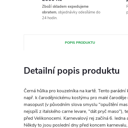
Zboží skladem expedujeme
R
obratem
, objednávky odesíláme do
p
24 hodin.
POPIS PRODUKTU
Detailní popis produktu
Černá hůlka pro kouzelníka na kartě. Tento parádní
např. k čarodějnickému kostýmu pro malé čaroděje n
masopust (v původním slova smyslu "opuštění masa
nejspíš z italského carne levare, "dát pryč maso"), 
před Velikonocemi. Karnevalový rej začíná 6. ledna 
Někdy to jsou poslední dny před koncem karnevalu, 