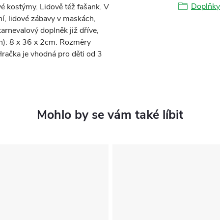
Doplňky
vé kostýmy. Lidově též fašank. V
í, lidové zábavy v maskách,
karnevalový doplněk již dříve,
 h): 8 x 36 x 2cm. Rozměry
račka je vhodná pro děti od 3