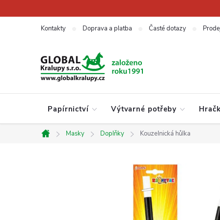
Přejít
na
obsah
Kontakty
Doprava a platba
Časté dotazy
Prode
Papírnictví
Výtvarné potřeby
Hrač
Masky
Doplňky
Kouzelnická hůlka
Domů