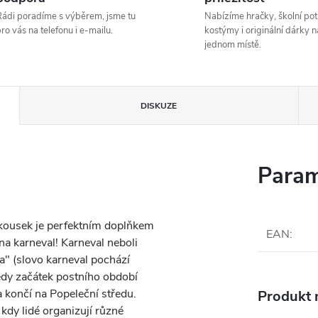
ádi poradíme s výběrem, jsme tu
Nabízíme hračky, školní pot
ro vás na telefonu i e-mailu.
kostýmy i originální dárky n
jednom místě.
DISKUZE
Param
 kousek je perfektním doplňkem
EAN
:
a karneval! Karneval neboli
" (slovo karneval pochází
tedy začátek postního období
a končí na Popeleční středu.
Produkt n
kdy lidé organizují různé