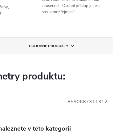
zkušeností. Osobní přístup je pro
řeby,
nás samozřejmostí.
a
PODOBNÉ PRODUKTY
etry produktu:
8590687311312
aleznete v této kategorii