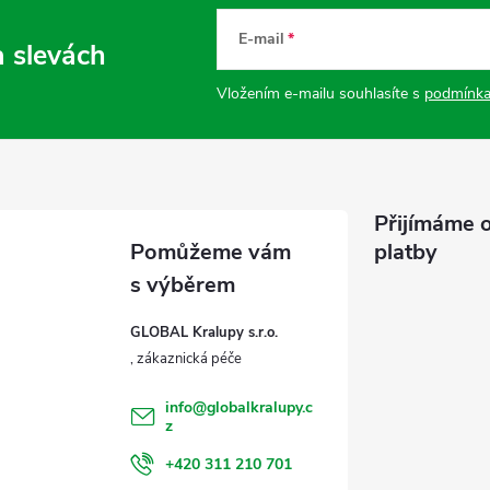
E-mail
a slevách
Vložením e-mailu souhlasíte s
podmínka
Přijímáme o
platby
GLOBAL Kralupy s.r.o.
info
@
globalkralupy.c
z
+420 311 210 701