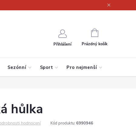
ajů
NÁKUPNÍ
KOŠÍK
Prázdný košík
Přihlášení
Sezónní
Sport
Pro nejmenší
á hůlka
odrobnosti hodnocení
Kód produktu:
6990946