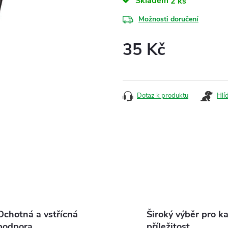
Skladem
2 ks
Možnosti doručení
35 Kč
Měrná
cena:
Dotaz k produktu
Hlí
Ochotná a vstřícná
Široký výběr pro k
podpora
příležitost