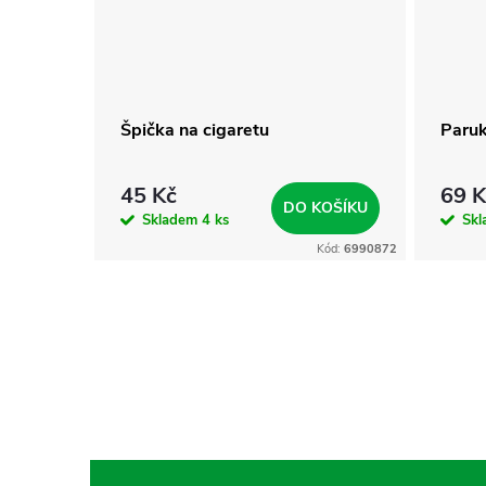
)
Špička na cigaretu
Paruk
45 Kč
69 K
KOŠÍKU
DO KOŠÍKU
Skladem
4 ks
Sk
Kód:
7011303
Kód:
6990872