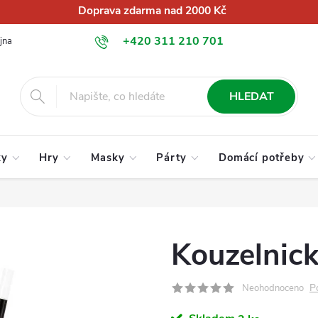
Doprava zdarma nad 2000 Kč
+420 311 210 701
jna
O nás
Obchodní podmínky
Podmínky ochrany osobních úd
info@globalkralupy.cz
HLEDAT
ky
Hry
Masky
Párty
Domácí potřeby
Kouzelnick
P
Neohodnoceno