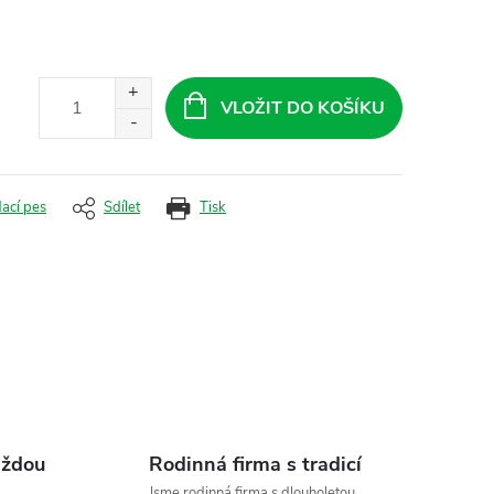
VLOŽIT DO KOŠÍKU
dací pes
Sdílet
Tisk
aždou
Rodinná firma s tradicí
Jsme rodinná firma s dlouholetou