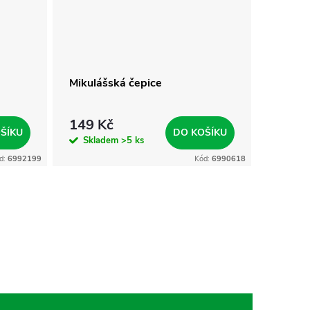
Mikulášská čepice
Poloma
149 Kč
169 
ŠÍKU
DO KOŠÍKU
Skladem
>5 ks
Skla
d:
6992199
Kód:
6990618