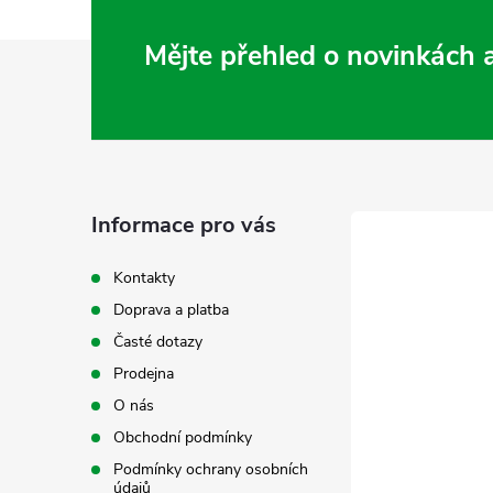
Z
Mějte přehled o novinkách
á
p
a
Informace pro vás
t
Kontakty
Doprava a platba
í
Časté dotazy
Prodejna
O nás
Obchodní podmínky
Podmínky ochrany osobních
údajů