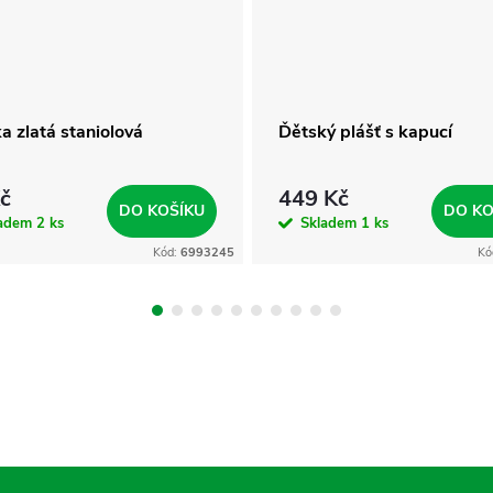
a zlatá staniolová
Ďětský plášť s kapucí
č
449 Kč
DO KOŠÍKU
DO KO
ladem
2 ks
Skladem
1 ks
Kód:
6993245
Kó