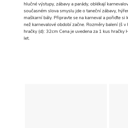
hlučné výstupy, zábavy a parády, oblékají karnevalo
současném slova smyslu jde o taneční zábavy, hýřen
maškarní bály. Připravte se na karneval a pořiďte si 
než karnevalové období začne. Rozměry balení (š v
hračky (d): 32cm Cena je uvedena za 1 kus hračky H
let.