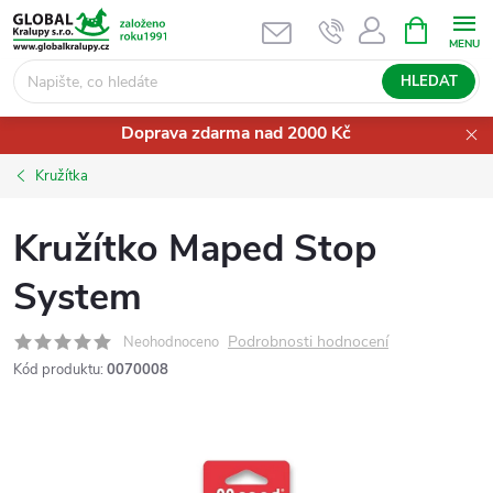
Přejít
NÁKUPNÍ
KOŠÍK
na
obsah
HLEDAT
Doprava zdarma nad 2000 Kč
Kružítka
Kružítko Maped Stop
System
Podrobnosti hodnocení
Neohodnoceno
Kód produktu:
0070008