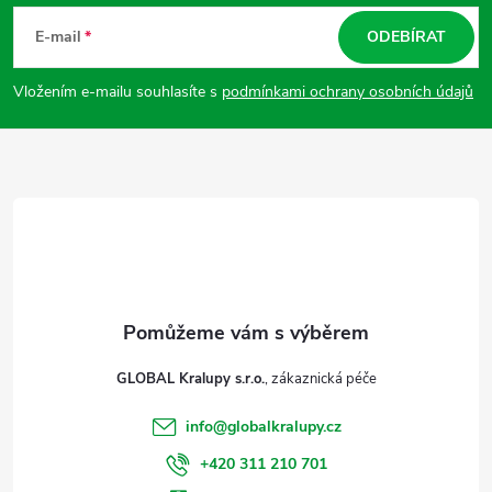
á
E-mail
ODEBÍRAT
p
Vložením e-mailu souhlasíte s
podmínkami ochrany osobních údajů
a
t
í
GLOBAL Kralupy s.r.o.
info
@
globalkralupy.cz
+420 311 210 701