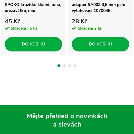
SPOKO kružítko školní, tuha,
adaptér SA003 3,5 mm pero
ořezávátko, mix
vytahovací 1070045
45 Kč
28 Kč
Skladem
>5 ks
Skladem
2 ks
DO KOŠÍKU
DO KOŠÍKU
Mějte přehled o novinkách
a slevách
Z