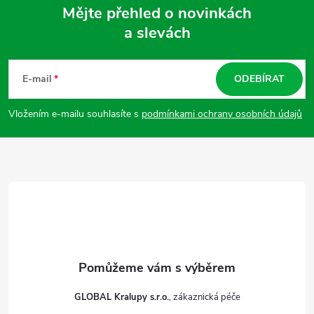
Mějte přehled o novinkách
a slevách
Z
á
E-mail
ODEBÍRAT
p
Vložením e-mailu souhlasíte s
podmínkami ochrany osobních údajů
a
t
í
GLOBAL Kralupy s.r.o.