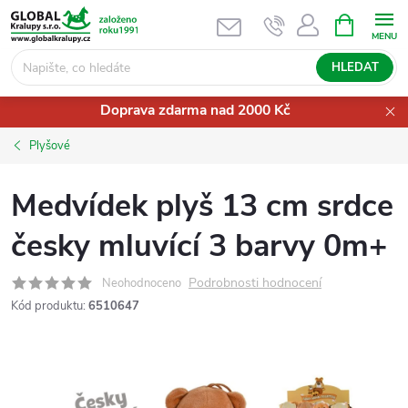
Přejít
NÁKUPNÍ
KOŠÍK
na
obsah
HLEDAT
Doprava zdarma nad 2000 Kč
Plyšové
Medvídek plyš 13 cm srdce
česky mluvící 3 barvy 0m+
Podrobnosti hodnocení
Neohodnoceno
Kód produktu:
6510647