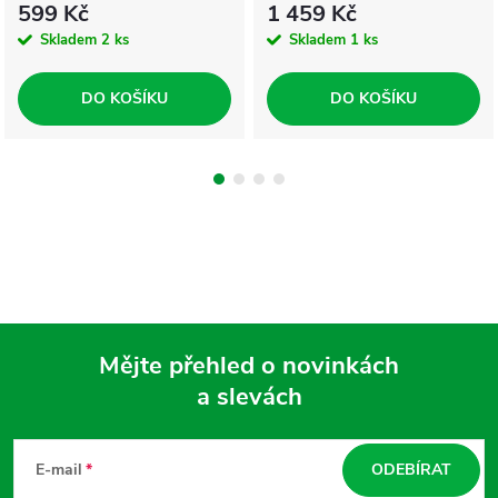
599 Kč
1 459 Kč
Skladem
2 ks
Skladem
1 ks
DO KOŠÍKU
DO KOŠÍKU
Mějte přehled o novinkách
a slevách
Z
á
E-mail
ODEBÍRAT