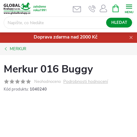
Přejít
NÁKUPNÍ
KOŠÍK
na
obsah
HLEDAT
Doprava zdarma nad 2000 Kč
MERKUR
Merkur 016 Buggy
Podrobnosti hodnocení
Neohodnoceno
Kód produktu:
1040240