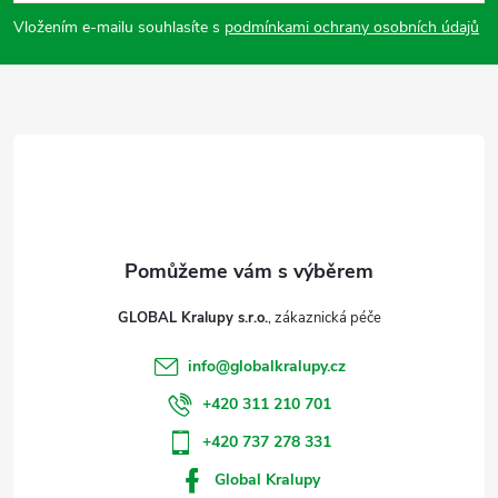
p
Vložením e-mailu souhlasíte s
podmínkami ochrany osobních údajů
a
t
í
GLOBAL Kralupy s.r.o.
info
@
globalkralupy.cz
+420 311 210 701
+420 737 278 331
Global Kralupy