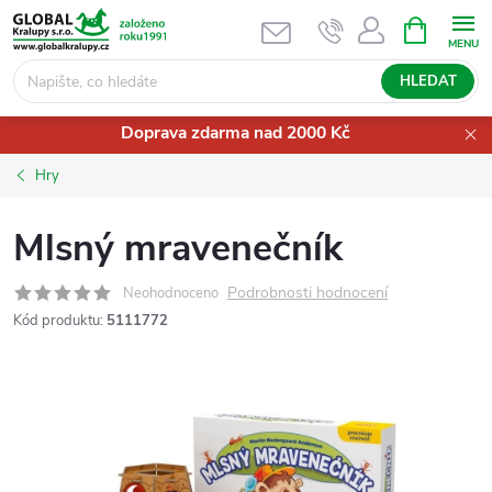
Přejít
NÁKUPNÍ
KOŠÍK
na
obsah
HLEDAT
Doprava zdarma nad 2000 Kč
Hry
Mlsný mravenečník
Podrobnosti hodnocení
Neohodnoceno
Kód produktu:
5111772