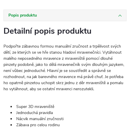
Popis produktu
Detailní popis produktu
Podpořte zábavnou formou manuální zručnost a trpělivost svých
dětí, ze kterých se ve hře stanou hladoví mravenečníci. Vytáhnout
malého neposedného mravence z mraveniště pomocí dlouhé
pinzety podobně, jako to dělá mravenečník svým dlouhým jazykem,
není vůbec jednoduché. Hlavní je se soustředit a správně se
rozhodnout, na jak barevného mravence má právě chuť. Je potřeba
ho opatrně pinzetou uchopit skrz jednu z děr mraveniště a pomalu
ho vytáhnout, aby se ostatní mravenci nerozutekli
.
Super 3D mraveniště
Jednoduchá pravidla
Nácvik manuální zručnosti
Zábava pro celou rodinu