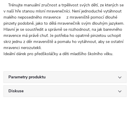
Trénujte manuální zručnost a trpělivost svých dětí, ze kterých se
v naší hře stanou mlsní mravenečníci. Není jednoduché vytáhnout
malého neposedného mravence z mraveniště pomocí dlouhé
pinzety podobně, jako to dělá mravenečník svým dlouhým jazykem.
Hlavní je se soustředit a správně se rozhodnout, na jak barevného
mravence má právě chuť. Je potřeba ho opatrně pinzetou uchopit
skrz jednu z děr mraveniště a pomalu ho vytáhnout, aby se ostatní
mravenci nerozutekli.
Ideální dárek pro předškoláčky a děti mladšího školního věku.
Parametry produktu
Diskuse