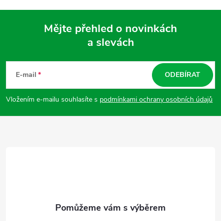
Mějte přehled o novinkách
a slevách
Z
á
E-mail
ODEBÍRAT
p
Vložením e-mailu souhlasíte s
podmínkami ochrany osobních údajů
a
t
í