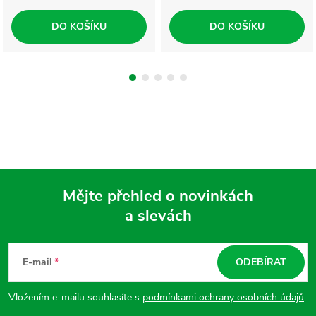
DO KOŠÍKU
DO KOŠÍKU
Mějte přehled o novinkách
a slevách
Z
á
E-mail
ODEBÍRAT
p
Vložením e-mailu souhlasíte s
podmínkami ochrany osobních údajů