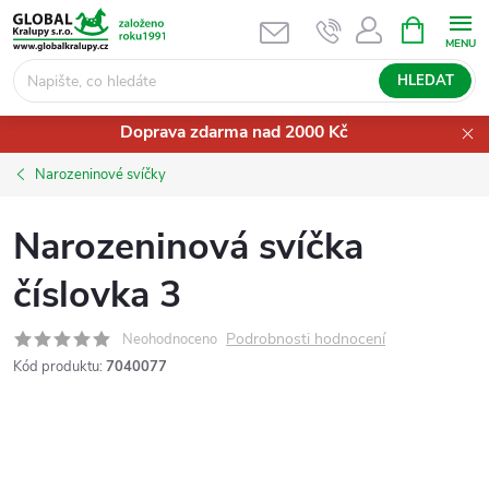
Přejít
NÁKUPNÍ
KOŠÍK
na
obsah
HLEDAT
Doprava zdarma nad 2000 Kč
Narozeninové svíčky
Narozeninová svíčka
číslovka 3
Podrobnosti hodnocení
Neohodnoceno
Kód produktu:
7040077