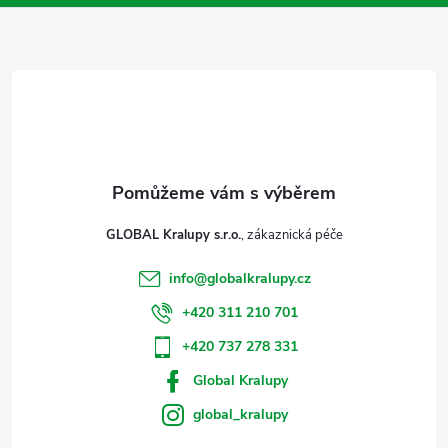
a
t
í
GLOBAL Kralupy s.r.o.
info
@
globalkralupy.cz
+420 311 210 701
+420 737 278 331
Global Kralupy
global_kralupy