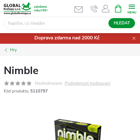
Přejít
NÁKUPNÍ
KOŠÍK
na
obsah
HLEDAT
Doprava zdarma nad 2000 Kč
Hry
Nimble
Podrobnosti hodnocení
Neohodnoceno
Kód produktu:
5110797