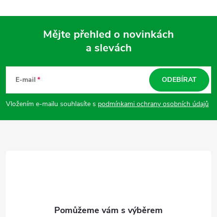
Mějte přehled o novinkách
a slevách
Z
á
E-mail
ODEBÍRAT
p
Vložením e-mailu souhlasíte s
podmínkami ochrany osobních údajů
a
t
í