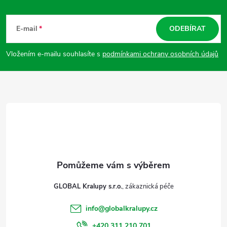
Z
á
E-mail
ODEBÍRAT
p
Vložením e-mailu souhlasíte s
podmínkami ochrany osobních údajů
a
t
í
GLOBAL Kralupy s.r.o.
info
@
globalkralupy.cz
+420 311 210 701