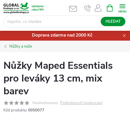
Přejít
NÁKUPNÍ
KOŠÍK
na
obsah
HLEDAT
Doprava zdarma nad 2000 Kč
Nůžky a nože
Nůžky Maped Essentials
pro leváky 13 cm, mix
barev
Podrobnosti hodnocení
Neohodnoceno
Kód produktu:
0050077