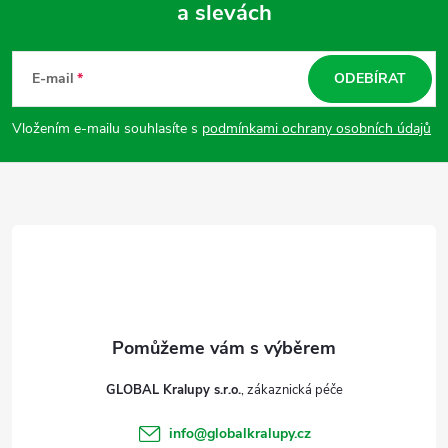
a slevách
Z
á
E-mail
ODEBÍRAT
p
Vložením e-mailu souhlasíte s
podmínkami ochrany osobních údajů
a
t
í
GLOBAL Kralupy s.r.o.
info
@
globalkralupy.cz