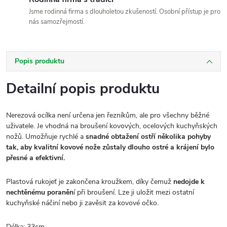
Jsme rodinná firma s dlouholetou zkušeností. Osobní přístup je pro
nás samozřejmostí.
Popis produktu
Detailní popis produktu
Nerezová ocílka není určena jen řezníkům, ale pro všechny běžné
uživatele. Je vhodná na broušení kovových, ocelových kuchyňských
nožů. Umožňuje rychlé a
snadné obtažení ostří několika pohyby
tak, aby kvalitní kovové nože zůstaly dlouho ostré a krájení bylo
přesné a efektivní.
Plastová rukojeť je zakončena kroužkem, díky čemuž
nedojde k
nechtěnému poraněn
í při broušení. Lze ji uložit mezi ostatní
kuchyňské náčiní nebo ji zavěsit za kovové očko.
Délka: 33cm