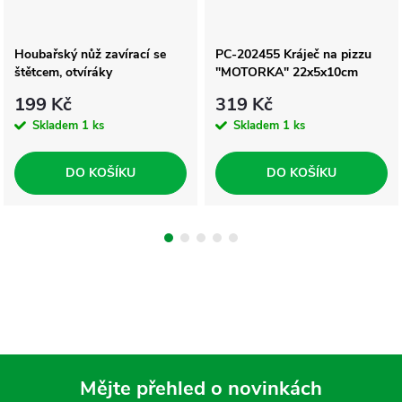
Houbařský nůž zavírací se
PC-202455 Kráječ na pizzu
štětcem, otvíráky
"MOTORKA" 22x5x10cm
199 Kč
319 Kč
Skladem
1 ks
Skladem
1 ks
DO KOŠÍKU
DO KOŠÍKU
Mějte přehled o novinkách