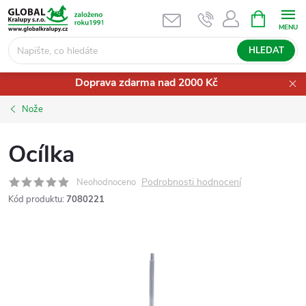
Přejít
NÁKUPNÍ
KOŠÍK
na
obsah
HLEDAT
Doprava zdarma nad 2000 Kč
Nože
Ocílka
Podrobnosti hodnocení
Neohodnoceno
Kód produktu:
7080221