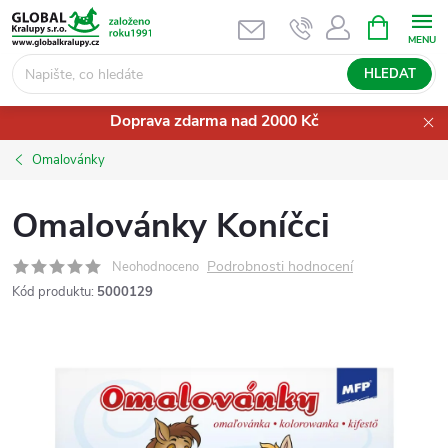
Přejít
NÁKUPNÍ
KOŠÍK
na
obsah
HLEDAT
Doprava zdarma nad 2000 Kč
Omalovánky
Omalovánky Koníčci
Podrobnosti hodnocení
Neohodnoceno
Kód produktu:
5000129