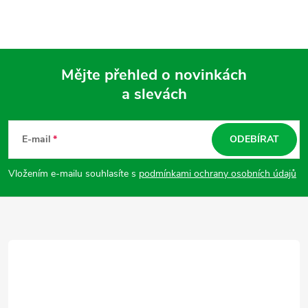
Mějte přehled o novinkách
a slevách
Z
á
E-mail
ODEBÍRAT
p
Vložením e-mailu souhlasíte s
podmínkami ochrany osobních údajů
a
t
í