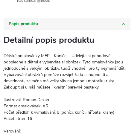
nás samozřejmostí.
Popis produktu
Detailní popis produktu
Dětské omalovánky MFP - Koníčci - Udělejte si pohodové
odpoledne s dětmi a vybarvěte si obrázek. Tyto omalovánky jsou
jednoduché s velkými obrázky, tudíž vhodné i pro ty nejmenší děti.
Vybarvování obrázků pomůže rozvíjet řadu schopností a
dovedností, zejména má velký vliv na jemnou motoriku ruky.
Zakoupit si u náš můžete i kvalitní barevné pastelky.
Ilustroval: Roman Dekan
Formát omalovánek: A5
Počet předloh k vymalování: 8 (poníci, koníci, hříbata, klisny)
Počet stran: 16
Varování: