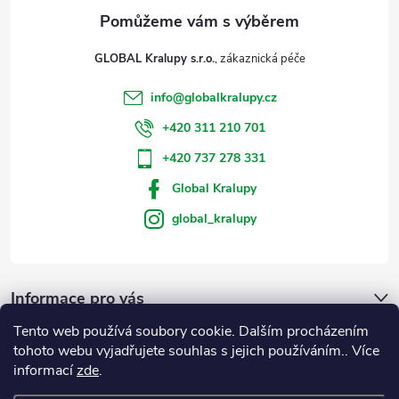
GLOBAL Kralupy s.r.o.
info
@
globalkralupy.cz
+420 311 210 701
+420 737 278 331
Global Kralupy
global_kralupy
Informace pro vás
Tento web používá soubory cookie. Dalším procházením
Přijímáme online platby
tohoto webu vyjadřujete souhlas s jejich používáním.. Více
informací
zde
.