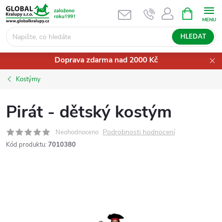
Přejít
NÁKUPNÍ
KOŠÍK
na
obsah
HLEDAT
Doprava zdarma nad 2000 Kč
Kostýmy
Pirát - dětský kostým
Podrobnosti hodnocení
Neohodnoceno
Kód produktu:
7010380