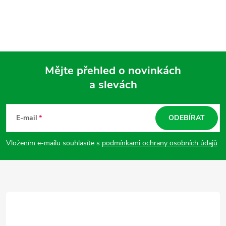
Mějte přehled o novinkách
a slevách
Z
á
E-mail
ODEBÍRAT
p
Vložením e-mailu souhlasíte s
podmínkami ochrany osobních údajů
a
t
í