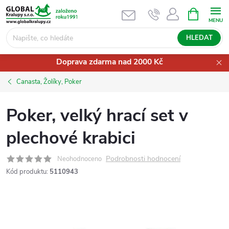
Přejít
NÁKUPNÍ
KOŠÍK
na
obsah
HLEDAT
Doprava zdarma nad 2000 Kč
Canasta, Žolíky, Poker
Poker, velký hrací set v
plechové krabici
Podrobnosti hodnocení
Neohodnoceno
Kód produktu:
5110943