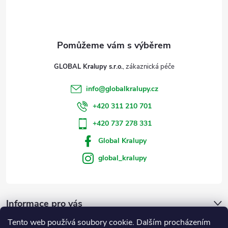
í
GLOBAL Kralupy s.r.o.
info
@
globalkralupy.cz
+420 311 210 701
+420 737 278 331
Global Kralupy
global_kralupy
Informace pro vás
Tento web používá soubory cookie. Dalším procházením