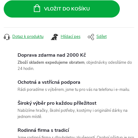
cena:
VLOŽIT DO KOŠÍKU
Dotaz k produktu
Hlídací pes
Sdílet
Doprava zdarma nad 2000 Kč
Zboží skladem expedujeme obratem
, objednávky odesíláme do
24 hodin.
Ochotná a vstřícná podpora
Rádi poradíme s výběrem, jsme tu pro vás na telefonu i e-mailu.
Široký výběr pro každou příležitost
Nabízíme hračky, školní potřeby, kostýmy i originální dárky na
jednom místě.
Rodinná firma s tradicí
Jsme rodinná firma s dlouholetou zkušeností. Osobní přístup je pro