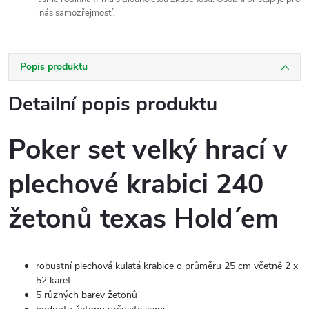
nás samozřejmostí.
Popis produktu
Detailní popis produktu
Poker set velký hrací v
plechové krabici 240
žetonů texas Hold´em
robustní plechová kulatá krabice o průměru 25 cm včetně 2 x
52 karet
5 různých barev žetonů