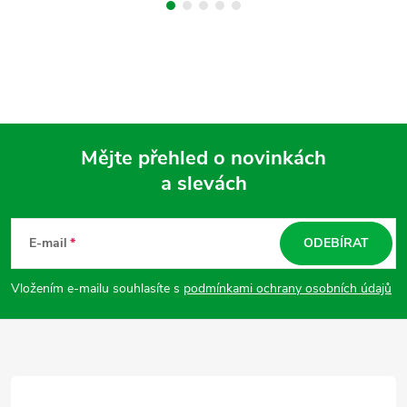
Mějte přehled o novinkách
a slevách
Z
á
E-mail
ODEBÍRAT
p
Vložením e-mailu souhlasíte s
podmínkami ochrany osobních údajů
a
t