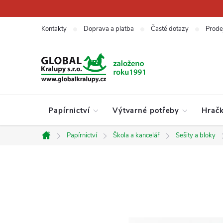
Přejít
na
obsah
Kontakty
Doprava a platba
Časté dotazy
Prode
Papírnictví
Výtvarné potřeby
Hrač
Papírnictví
Škola a kancelář
Sešity a bloky
Domů