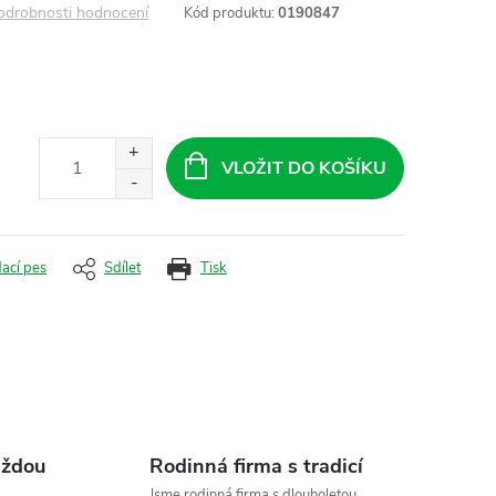
odrobnosti hodnocení
Kód produktu:
0190847
VLOŽIT DO KOŠÍKU
dací pes
Sdílet
Tisk
aždou
Rodinná firma s tradicí
Jsme rodinná firma s dlouholetou