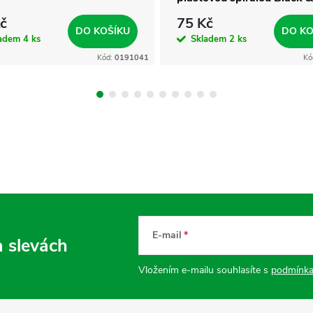
White A4 linkovaný
č
75 Kč
DO KOŠÍKU
DO KO
ladem
4 ks
Skladem
2 ks
Kód:
0191041
Kó
E-mail
a slevách
Vložením e-mailu souhlasíte s
podmínka