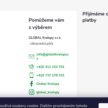
Přijímáme o
platby
GLOBAL Kralupy s.r.o.
info
@
globalkralupy.c
z
+420 311 210 701
+420 737 278 331
Global Kralupy
global_kralupy
oužívá soubory cookie. Dalším procházením tohoto