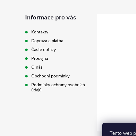
p
a
Informace pro vás
t
Kontakty
Doprava a platba
í
Časté dotazy
Prodejna
O nás
Obchodní podmínky
Podmínky ochrany osobních
údajů
Tento web p