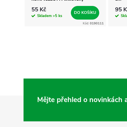
55 Kč
95 K
KOŠÍKU
DO KOŠÍKU
Skladem
>5 ks
Sk
Kód:
0190884
Kód:
0190111
Z
Mějte přehled o novinkách
á