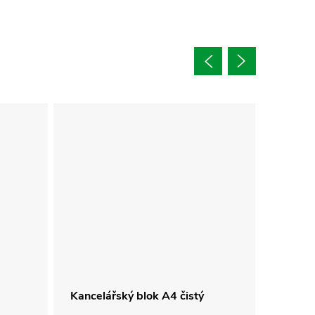
Kancelářský blok A4 čistý
BOBO p
A4 čist