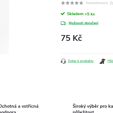
P
Neohodnoceno
Skladem
>5 ks
Možnosti doručení
75 Kč
Měrná
cena:
Dotaz k produktu
Hlí
Ochotná a vstřícná
Široký výběr pro k
podpora
příležitost