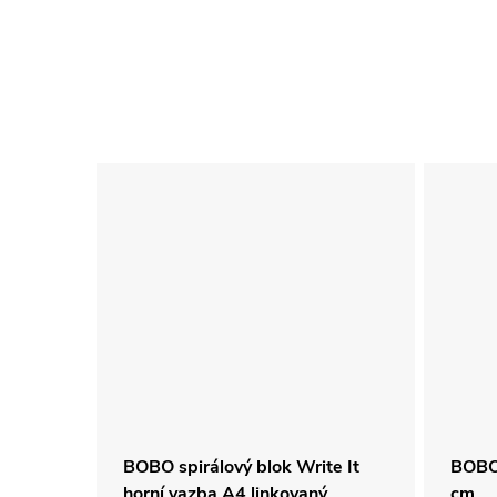
los
BOBO spirálový blok Write It
BOBO 
horní vazba A4 linkovaný
cm