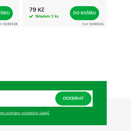
79 Kč
99 Kč
ŠÍKU
DO KOŠÍKU
Skladem
3 ks
Skla
d:
0190128
Kód:
0190341
ODEBÍRAT
mi ochrany osobních údajů