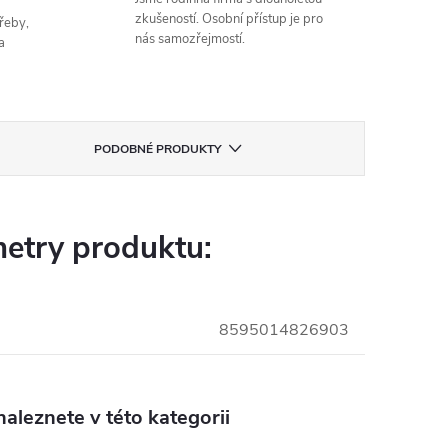
zkušeností. Osobní přístup je pro
řeby,
nás samozřejmostí.
a
PODOBNÉ PRODUKTY
etry produktu:
8595014826903
aleznete v této kategorii