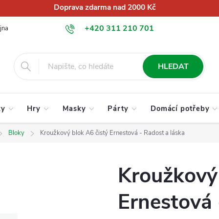
Doprava zdarma nad 2000 Kč
+420 311 210 701
jna
O nás
Obchodní podmínky
Podmínky ochrany osobních úd
info@globalkralupy.cz
HLEDAT
ky
Hry
Masky
Párty
Domácí potřeby
Bloky
Kroužkový blok A6 čistý Ernestová - Radost a láska
Kroužkový 
Ernestová 