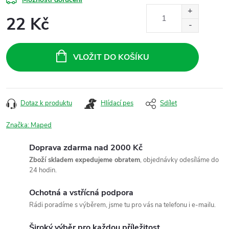
22 Kč
Měrná
cena:
VLOŽIT DO KOŠÍKU
Dotaz k produktu
Hlídací pes
Sdílet
Značka:
Maped
Doprava zdarma nad 2000 Kč
Zboží skladem expedujeme obratem
, objednávky odesíláme do
24 hodin.
Ochotná a vstřícná podpora
Rádi poradíme s výběrem, jsme tu pro vás na telefonu i e-mailu.
Široký výběr pro každou příležitost