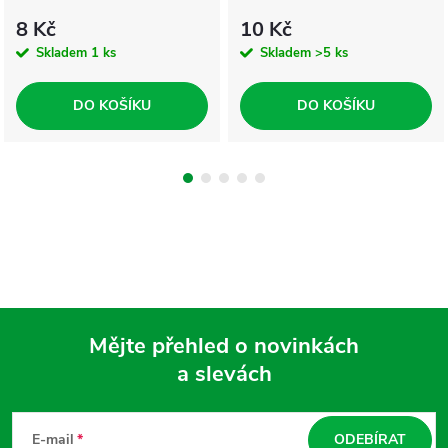
8 Kč
10 Kč
Skladem
1 ks
Skladem
>5 ks
DO KOŠÍKU
DO KOŠÍKU
Mějte přehled o novinkách
a slevách
Z
á
E-mail
ODEBÍRAT