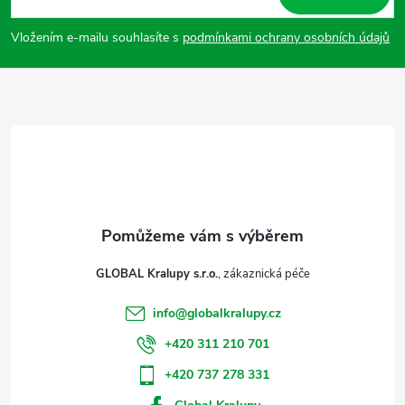
p
Vložením e-mailu souhlasíte s
podmínkami ochrany osobních údajů
a
t
í
GLOBAL Kralupy s.r.o.
info
@
globalkralupy.cz
+420 311 210 701
+420 737 278 331