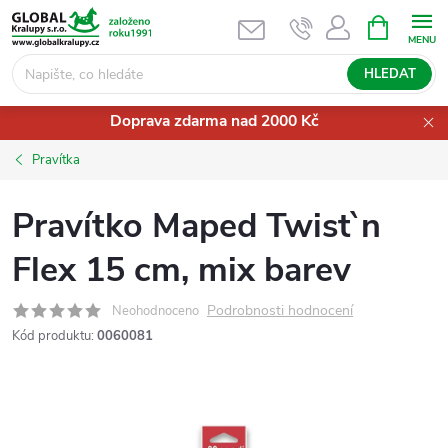
Přejít
NÁKUPNÍ
KOŠÍK
na
obsah
HLEDAT
Doprava zdarma nad 2000 Kč
Pravítka
Pravítko Maped Twist`n
Flex 15 cm, mix barev
Podrobnosti hodnocení
Neohodnoceno
Kód produktu:
0060081