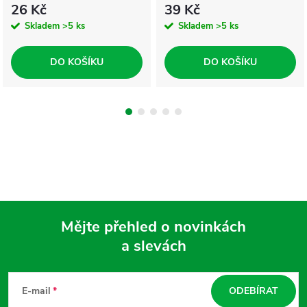
26 Kč
39 Kč
Skladem
>5 ks
Skladem
>5 ks
DO KOŠÍKU
DO KOŠÍKU
Mějte přehled o novinkách
a slevách
Z
á
E-mail
ODEBÍRAT