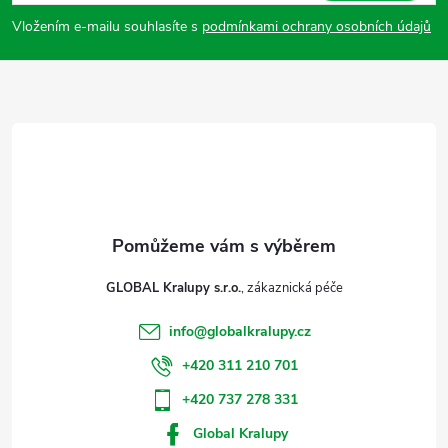
p
Vložením e-mailu souhlasíte s
podmínkami ochrany osobních údajů
a
t
í
GLOBAL Kralupy s.r.o.
info
@
globalkralupy.cz
+420 311 210 701
+420 737 278 331
Global Kralupy