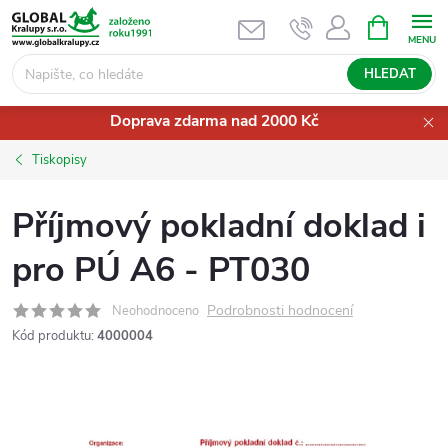
Přejít
NÁKUPNÍ
KOŠÍK
na
obsah
HLEDAT
Doprava zdarma nad 2000 Kč
Tiskopisy
Příjmový pokladní doklad i
pro PÚ A6 - PT030
Podrobnosti hodnocení
Neohodnoceno
Kód produktu:
4000004