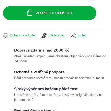
Měrná
cena:
VLOŽIT DO KOŠÍKU
Dotaz k produktu
Hlídací pes
Sdílet
Doprava zdarma nad 2000 Kč
Zboží skladem expedujeme obratem
, objednávky odesíláme do
24 hodin.
Ochotná a vstřícná podpora
Rádi poradíme s výběrem, jsme tu pro vás na telefonu i e-mailu.
Široký výběr pro každou příležitost
Nabízíme hračky, školní potřeby, kostýmy i originální dárky na
jednom místě.
Rodinná firma s tradicí