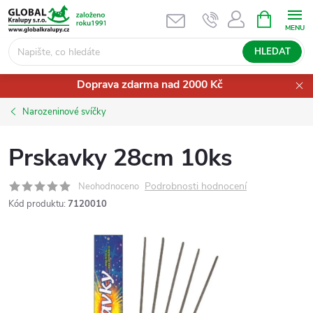
Přejít
NÁKUPNÍ
KOŠÍK
na
obsah
HLEDAT
Doprava zdarma nad 2000 Kč
Narozeninové svíčky
Prskavky 28cm 10ks
Podrobnosti hodnocení
Neohodnoceno
Kód produktu:
7120010