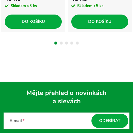
Skladem
>5 ks
Skladem
>5 ks
DO KOŠÍKU
DO KOŠÍKU
Mějte přehled o novinkách
a slevách
Z
á
E-mail
ODEBÍRAT