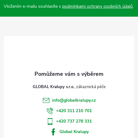
p
Vložením e-mailu souhlasíte s
podmínkami ochrany osobních údajů
a
t
í
GLOBAL Kralupy s.r.o.
info
@
globalkralupy.cz
+420 311 210 701
+420 737 278 331
Global Kralupy