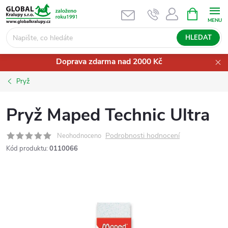
Přejít
NÁKUPNÍ
KOŠÍK
na
obsah
HLEDAT
Doprava zdarma nad 2000 Kč
Pryž
Pryž Maped Technic Ultra
Podrobnosti hodnocení
Neohodnoceno
Kód produktu:
0110066