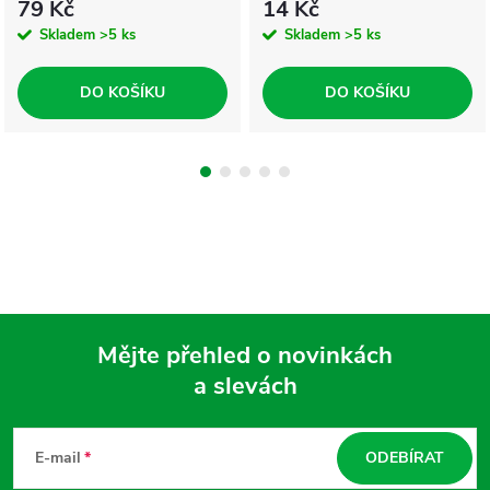
79 Kč
14 Kč
Skladem
>5 ks
Skladem
>5 ks
DO KOŠÍKU
DO KOŠÍKU
Mějte přehled o novinkách
a slevách
Z
á
E-mail
ODEBÍRAT