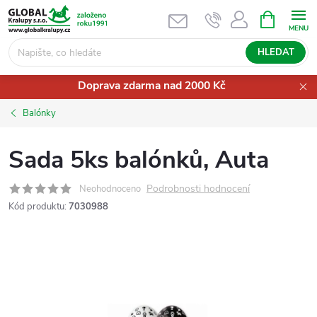
Přejít
NÁKUPNÍ
KOŠÍK
na
obsah
HLEDAT
Doprava zdarma nad 2000 Kč
Balónky
Sada 5ks balónků, Auta
Podrobnosti hodnocení
Neohodnoceno
Kód produktu:
7030988