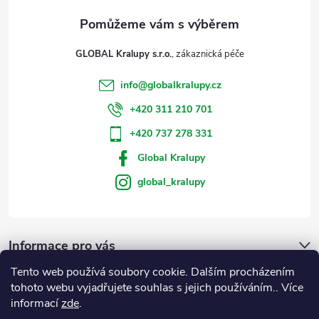
GLOBAL Kralupy s.r.o.
info
@
globalkralupy.cz
+420 311 210 701
+420 737 278 331
Global Kralupy
global_kralupy
Informace pro vás
Tento web používá soubory cookie. Dalším procházením
Přijímáme online platby
tohoto webu vyjadřujete souhlas s jejich používáním.. Více
informací
zde
.