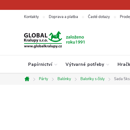
Přejít
na
obsah
Kontakty
Doprava a platba
Časté dotazy
Prode
Papírnictví
Výtvarné potřeby
Hrač
Párty
Balónky
Balońky s čísly
Sada 5ks 
Domů