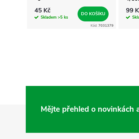
45 Kč
99 K
KOŠÍKU
DO KOŠÍKU
Skladem
>5 ks
Sk
Kód:
7031003
Kód:
7031379
Z
Mějte přehled o novinkách
á