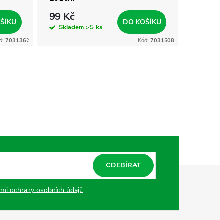
99 Kč
45 Kč
ŠÍKU
DO KOŠÍKU
Skladem
>5 ks
Skla
d:
7031362
Kód:
7031508
ODEBÍRAT
mi ochrany osobních údajů