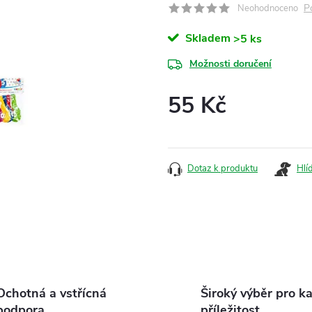
P
Neohodnoceno
Skladem
>5 ks
Možnosti doručení
55 Kč
Měrná
cena:
Dotaz k produktu
Hlí
Ochotná a vstřícná
Široký výběr pro k
podpora
příležitost