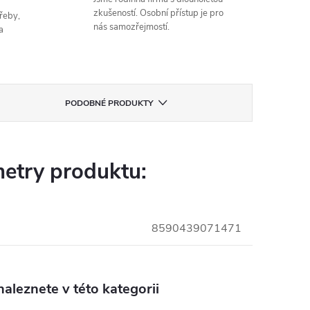
zkušeností. Osobní přístup je pro
řeby,
nás samozřejmostí.
a
PODOBNÉ PRODUKTY
etry produktu:
8590439071471
aleznete v této kategorii