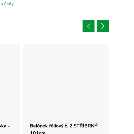
s čísly
vka -
Balónek fóliový č. 2 STŘÍBRNÝ
Foliový
101cm
- 0