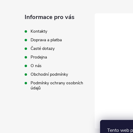
p
a
Informace pro vás
t
Kontakty
Doprava a platba
í
Časté dotazy
Prodejna
O nás
Obchodní podmínky
Podmínky ochrany osobních
údajů
Tento web p