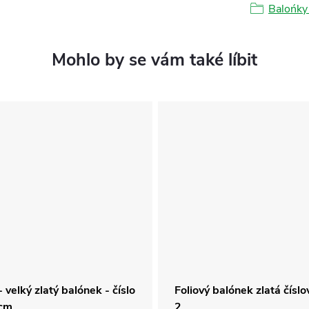
Balońky 
- velký zlatý balónek - číslo
Foliový balónek zlatá číslo
6cm
2