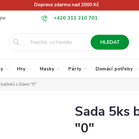
Doprava zdarma nad 2000 Kč
+420 311 210 701
jna
O nás
Obchodní podmínky
Podmínky ochrany osobních úd
info@globalkralupy.cz
HLEDAT
ky
Hry
Masky
Párty
Domácí potřeby
balónků s číslem "0"
Sada 5ks b
"0"