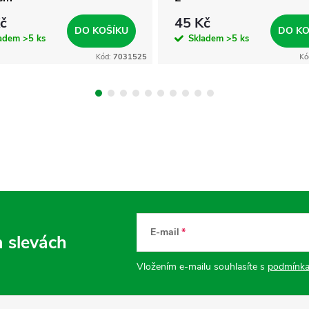
č
45 Kč
DO KOŠÍKU
DO KO
ladem
>5 ks
Skladem
>5 ks
Kód:
7031525
Kó
E-mail
a slevách
Vložením e-mailu souhlasíte s
podmínka