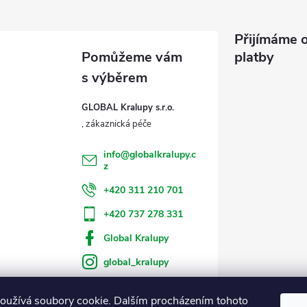
Přijímáme o
platby
GLOBAL Kralupy s.r.o.
info
@
globalkralupy.c
z
+420 311 210 701
+420 737 278 331
Global Kralupy
global_kralupy
oužívá soubory cookie. Dalším procházením tohoto