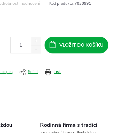
odrobnosti hodnocení
Kód produktu:
7030991
VLOŽIT DO KOŠÍKU
dací pes
Sdílet
Tisk
aždou
Rodinná firma s tradicí
Jsme rodinná firma s dlouholetou