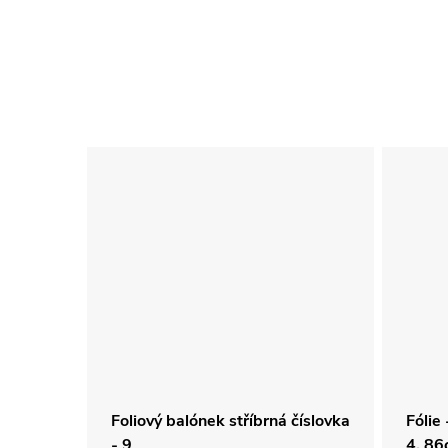
em "20"
Foliový balónek stříbrná číslovka
Fólie 
- 9
4, 8